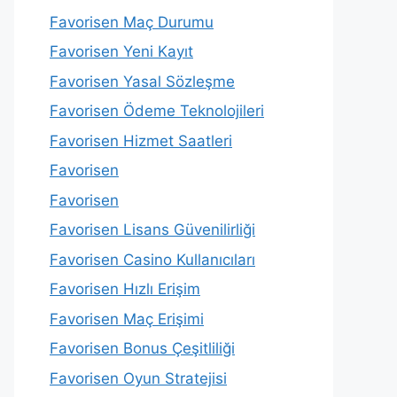
Favorisen Maç Durumu
Favorisen Yeni Kayıt
Favorisen Yasal Sözleşme
Favorisen Ödeme Teknolojileri
Favorisen Hizmet Saatleri
Favorisen
Favorisen
Favorisen Lisans Güvenilirliği
Favorisen Casino Kullanıcıları
Favorisen Hızlı Erişim
Favorisen Maç Erişimi
Favorisen Bonus Çeşitliliği
Favorisen Oyun Stratejisi