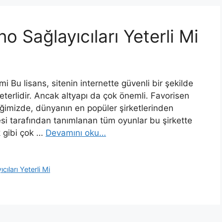
o Sağlayıcıları Yeterli Mi
 mi Bu lisans, sitenin internette güvenli bir şekilde
terlidir. Ancak altyapı da çok önemli. Favorisen
tiğimizde, dünyanın en popüler şirketlerinden
esi tarafından tanımlanan tüm oyunlar bu şirkette
 gibi çok …
Devamını oku…
ıları Yeterli Mi