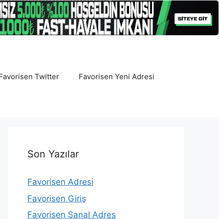
Favorisen Twitter
Favorisen Yeni Adresi
Son Yazılar
Favorisen Adresi
Favorisen Giriş
Favorisen Sanal Adres