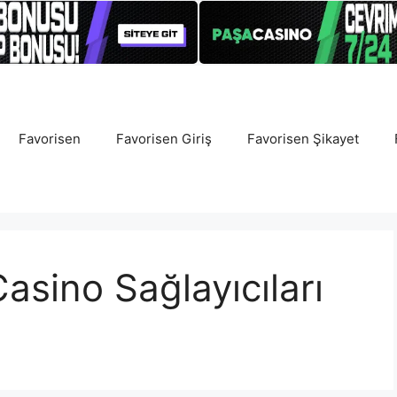
Favorisen
Favorisen Giriş
Favorisen Şikayet
asino Sağlayıcıları