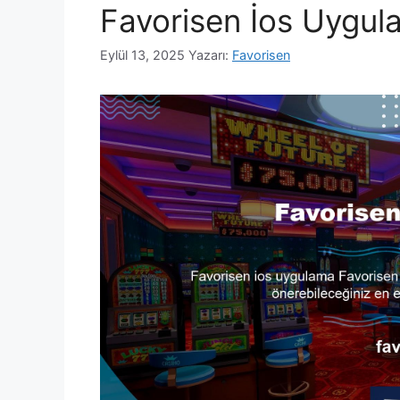
Favorisen İos Uygul
Eylül 13, 2025
Yazarı:
Favorisen