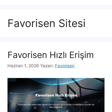
Favorisen Sitesi
Favorisen Hızlı Erişim
Haziran 1, 2026
Yazarı:
Favorisen