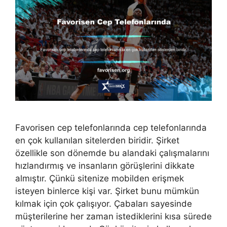
Favorisen cep telefonlarında cep telefonlarında
en çok kullanılan sitelerden biridir. Şirket
özellikle son dönemde bu alandaki çalışmalarını
hızlandırmış ve insanların görüşlerini dikkate
almıştır. Çünkü sitenize mobilden erişmek
isteyen binlerce kişi var. Şirket bunu mümkün
kılmak için çok çalışıyor. Çabaları sayesinde
müşterilerine her zaman istediklerini kısa sürede