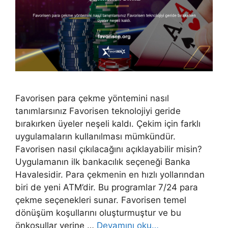
Favorisen para çekme yöntemini nasıl
tanımlarsınız Favorisen teknolojiyi geride
bırakırken üyeler neşeli kaldı. Çekim için farklı
uygulamaların kullanılması mümkündür.
Favorisen nasıl çıkılacağını açıklayabilir misin?
Uygulamanın ilk bankacılık seçeneği Banka
Havalesidir. Para çekmenin en hızlı yollarından
biri de yeni ATM’dir. Bu programlar 7/24 para
çekme seçenekleri sunar. Favorisen temel
dönüşüm koşullarını oluşturmuştur ve bu
önkoşullar yerine …
Devamını oku…