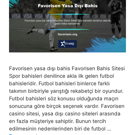
Favorisen yasa dışı bahis Favorisen Bahis Sitesi
Spor bahisleri denilince akla ilk gelen futbol
bahisleridir. Futbol bahisleri binlerce farklı
takımın birbiriyle yarıştığı rekabetçi bir oyundur.
Futbol bahisleri söz konusu olduğunda maçın
sonucuna göre birçok seçenek vardır. Favorisen
casino sitesi, yasa dışı casino siteleri arasında
en fazla müşteriye sahiptir. Bunun tercih
edilmesinin nedenlerinden biri de futbol …