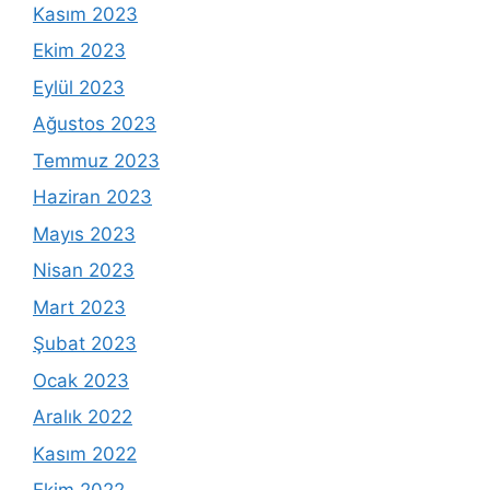
Kasım 2023
Ekim 2023
Eylül 2023
Ağustos 2023
Temmuz 2023
Haziran 2023
Mayıs 2023
Nisan 2023
Mart 2023
Şubat 2023
Ocak 2023
Aralık 2022
Kasım 2022