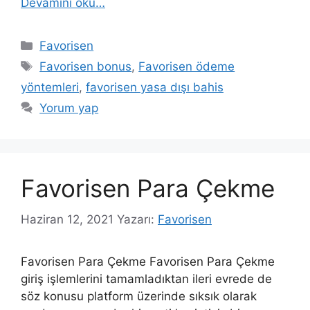
Devamını oku…
Kategoriler
Favorisen
Etiketler
Favorisen bonus
,
Favorisen ödeme
yöntemleri
,
favorisen yasa dışı bahis
Yorum yap
Favorisen Para Çekme
Haziran 12, 2021
Yazarı:
Favorisen
Favorisen Para Çekme Favorisen Para Çekme
giriş işlemlerini tamamladıktan ileri evrede de
söz konusu platform üzerinde sıksık olarak