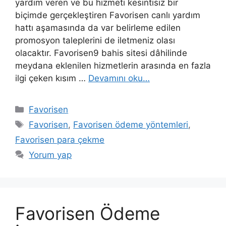
yardım veren ve bu hizmeti kesintisiz bir
biçimde gerçekleştiren Favorisen canlı yardım
hattı aşamasında da var belirleme edilen
promosyon taleplerini de iletmeniz olası
olacaktır. Favorisen9 bahis sitesi dâhilinde
meydana eklenilen hizmetlerin arasında en fazla
ilgi çeken kısım …
Devamını oku…
Kategoriler
Favorisen
Etiketler
Favorisen
,
Favorisen ödeme yöntemleri
,
Favorisen para çekme
Yorum yap
Favorisen Ödeme