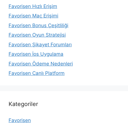
Favorisen Hızlı Erişim
Favorisen Maç Erişimi
Favorisen Bonus Çeşitliliği
Favorisen Oyun Stratejisi
Favorisen Şikayet Forumları
Favorisen İos Uygulama
Favorisen Ödeme Nedenleri
Favorisen Canlı Platform
Kategoriler
Favorisen