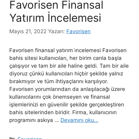
Favorisen Finansal
Yatırım İncelemesi
Mayıs 21, 2022
Yazarı:
Favorisen
Favorisen finansal yatırım i̇ncelemesi Favorisen
bahis sitesi kullanıcıları, her birim canla başla
çalışıyor ve tam bir aile haline geldi. Tam bir aile
diyoruz çünkü kullanıcıları hiçbir şekilde yalnız
bırakmıyor ve tüm ihtiyaçlarını karşılıyor.
Favorisen yorumlarından da anlaşılacağı üzere
kullanıcılarını çok önemseyen ve finansal
işlemlerinizi en güvenilir şekilde gerçekleştiren
bahis sitelerinden biridir. Firma, kullanıcının
programını askıya …
Devamını oku…
Kategoriler