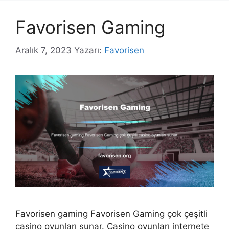
Favorisen Gaming
Aralık 7, 2023
Yazarı:
Favorisen
Favorisen gaming Favorisen Gaming çok çeşitli
casino oyunları sunar. Casino oyunları internete