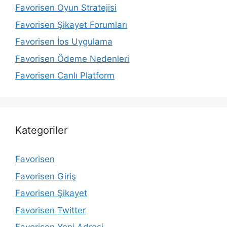
Favorisen Oyun Stratejisi
Favorisen Şikayet Forumları
Favorisen İos Uygulama
Favorisen Ödeme Nedenleri
Favorisen Canlı Platform
Kategoriler
Favorisen
Favorisen Giriş
Favorisen Şikayet
Favorisen Twitter