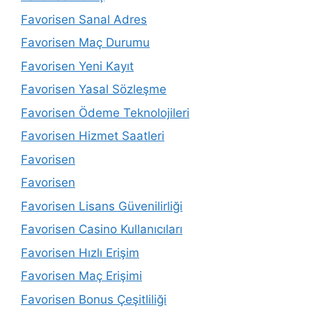
Favorisen Sanal Adres
Favorisen Maç Durumu
Favorisen Yeni Kayıt
Favorisen Yasal Sözleşme
Favorisen Ödeme Teknolojileri
Favorisen Hizmet Saatleri
Favorisen
Favorisen
Favorisen Lisans Güvenilirliği
Favorisen Casino Kullanıcıları
Favorisen Hızlı Erişim
Favorisen Maç Erişimi
Favorisen Bonus Çeşitliliği