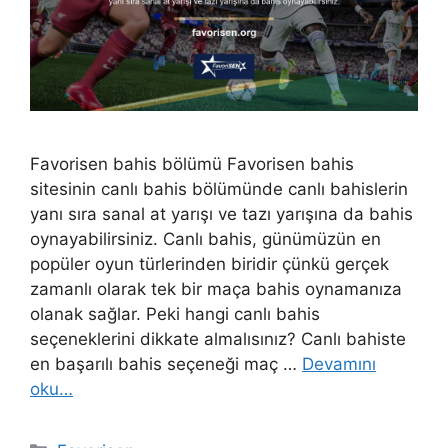
Favorisen bahis bölümü Favorisen bahis
sitesinin canlı bahis bölümünde canlı bahislerin
yanı sıra sanal at yarışı ve tazı yarışına da bahis
oynayabilirsiniz. Canlı bahis, günümüzün en
popüler oyun türlerinden biridir çünkü gerçek
zamanlı olarak tek bir maça bahis oynamanıza
olanak sağlar. Peki hangi canlı bahis
seçeneklerini dikkate almalısınız? Canlı bahiste
en başarılı bahis seçeneği maç …
Devamını
oku…
Kategoriler