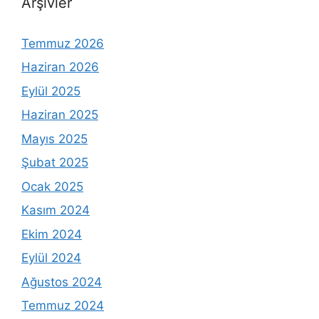
Arşivler
Temmuz 2026
Haziran 2026
Eylül 2025
Haziran 2025
Mayıs 2025
Şubat 2025
Ocak 2025
Kasım 2024
Ekim 2024
Eylül 2024
Ağustos 2024
Temmuz 2024