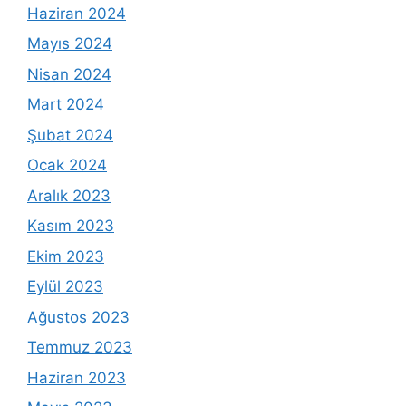
Haziran 2024
Mayıs 2024
Nisan 2024
Mart 2024
Şubat 2024
Ocak 2024
Aralık 2023
Kasım 2023
Ekim 2023
Eylül 2023
Ağustos 2023
Temmuz 2023
Haziran 2023