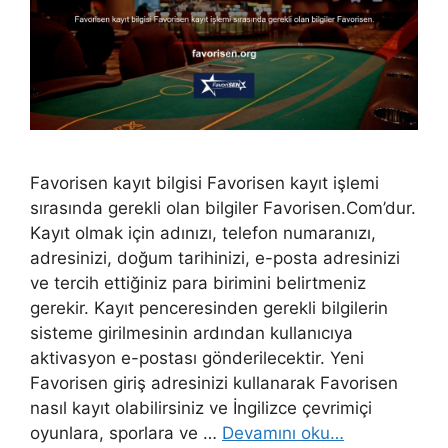
Favorisen kayıt bilgisi Favorisen kayıt işlemi
sırasında gerekli olan bilgiler Favorisen.Com’dur.
Kayıt olmak için adınızı, telefon numaranızı,
adresinizi, doğum tarihinizi, e-posta adresinizi
ve tercih ettiğiniz para birimini belirtmeniz
gerekir. Kayıt penceresinden gerekli bilgilerin
sisteme girilmesinin ardından kullanıcıya
aktivasyon e-postası gönderilecektir. Yeni
Favorisen giriş adresinizi kullanarak Favorisen
nasıl kayıt olabilirsiniz ve İngilizce çevrimiçi
oyunlara, sporlara ve …
Devamını oku…