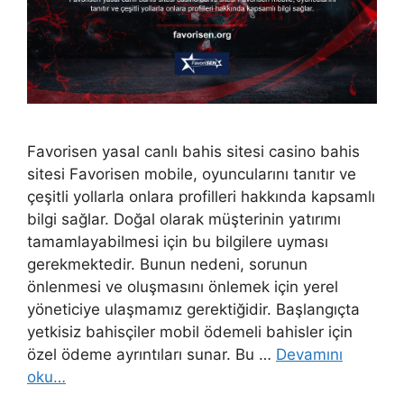
Favorisen yasal canlı bahis sitesi casino bahis
sitesi Favorisen mobile, oyuncularını tanıtır ve
çeşitli yollarla onlara profilleri hakkında kapsamlı
bilgi sağlar. Doğal olarak müşterinin yatırımı
tamamlayabilmesi için bu bilgilere uyması
gerekmektedir. Bunun nedeni, sorunun
önlenmesi ve oluşmasını önlemek için yerel
yöneticiye ulaşmamız gerektiğidir. Başlangıçta
yetkisiz bahisçiler mobil ödemeli bahisler için
özel ödeme ayrıntıları sunar. Bu …
Devamını
oku…