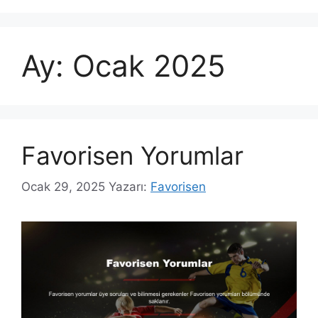
Ay:
Ocak 2025
Favorisen Yorumlar
Ocak 29, 2025
Yazarı:
Favorisen