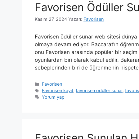
Favorisen Ödüller S
Kasım 27, 2024
Yazarı:
Favorisen
Favorisen ödüller sunar web sitesi dünya 
olmaya devam ediyor. Baccarat’ın öğrenme
onu Favorisen arasında popüler bir seçim h
oyunlardan biri olarak kabul edilir. Baka
sebeplerinden biri de öğrenmenin nispet
Kategoriler
Favorisen
Etiketler
Favorisen kayıt
,
favorisen ödüller sunar
,
favori
Yorum yap
Favorisen Sunulan H