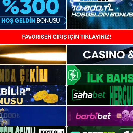
FAVORISEN GİRİŞ İÇİN TIKLAYINIZ!