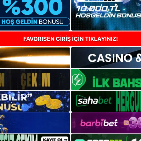
FAVORISEN GİRİŞ İÇİN TIKLAYINIZ!