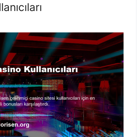
anıcıları