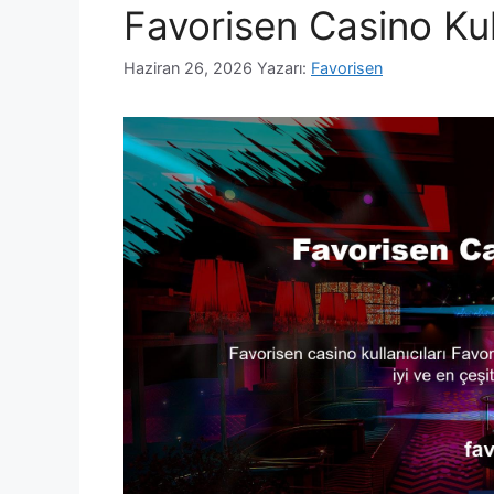
Favorisen Casino Kull
Haziran 26, 2026
Yazarı:
Favorisen