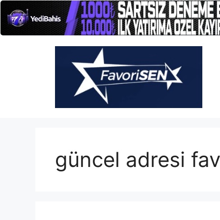
İçeriğe
atla
güncel adresi fa