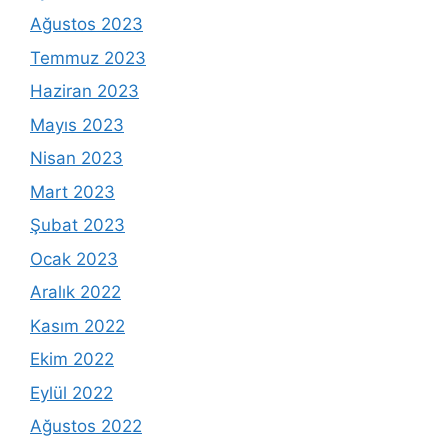
Ağustos 2023
Temmuz 2023
Haziran 2023
Mayıs 2023
Nisan 2023
Mart 2023
Şubat 2023
Ocak 2023
Aralık 2022
Kasım 2022
Ekim 2022
Eylül 2022
Ağustos 2022