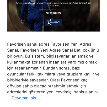
Favorisen sanal adres Favorisen Yeni Adres
Sanal, Favorisen Yeni Adres Sanal Bet, çok ünlü
bir oyun. Bu sistem, bilgisayarları anlamak ve
kullanmakta zorlanan insanlara yardımcı olmak
için tasarlanmıştır. Bundan sonra, bazı
oyuncular farklı takımlara veya gruplara katılır ve
birbirleriyle savaşırlar. Olası Favorisen kaç
dövüşe sahip olacağını tahmin etmek için
adreslerini gösteren yeni çevrimiçi bahis alanını
…
Devamını oku…