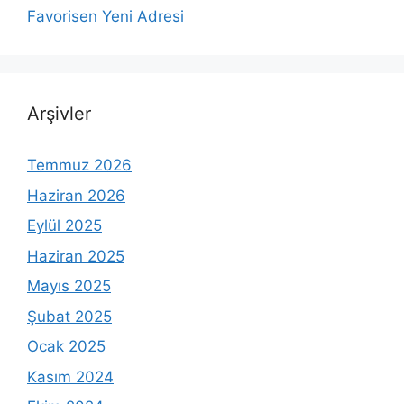
Favorisen Yeni Adresi
Arşivler
Temmuz 2026
Haziran 2026
Eylül 2025
Haziran 2025
Mayıs 2025
Şubat 2025
Ocak 2025
Kasım 2024