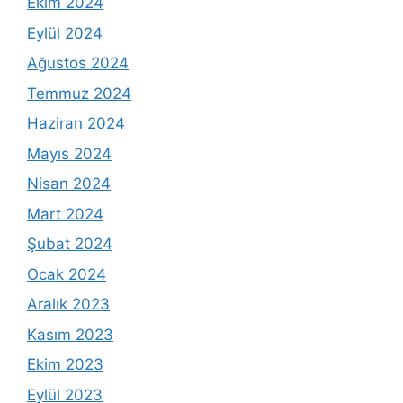
Ekim 2024
Eylül 2024
Ağustos 2024
Temmuz 2024
Haziran 2024
Mayıs 2024
Nisan 2024
Mart 2024
Şubat 2024
Ocak 2024
Aralık 2023
Kasım 2023
Ekim 2023
Eylül 2023