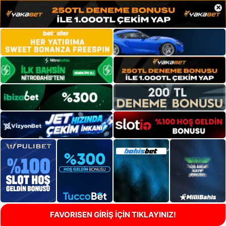
×
FAVORISEN GİRİŞ İÇİN TIKLAYINIZ!