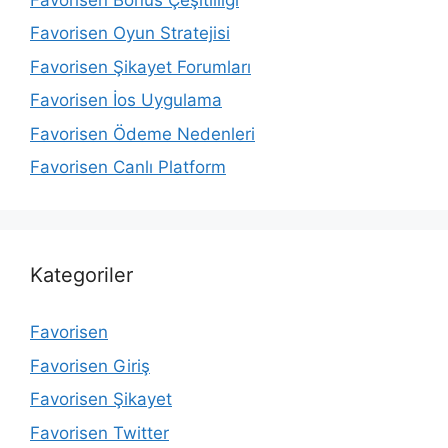
Favorisen Oyun Stratejisi
Favorisen Şikayet Forumları
Favorisen İos Uygulama
Favorisen Ödeme Nedenleri
Favorisen Canlı Platform
Kategoriler
Favorisen
Favorisen Giriş
Favorisen Şikayet
Favorisen Twitter