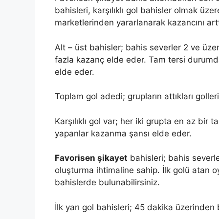
bahisleri, karşılıklı gol bahisler olmak üze
marketlerinden yararlanarak kazancını art
Alt – üst bahisler; bahis severler 2 ve üz
fazla kazanç elde eder. Tam tersi durumd
elde eder.
Toplam gol adedi; grupların attıkları goller
Karşılıklı gol var; her iki grupta en az bir 
yapanlar kazanma şansı elde eder.
Favorisen şikayet
bahisleri; bahis severl
oluşturma ihtimaline sahip. İlk golü atan oy
bahislerde bulunabilirsiniz.
İlk yarı gol bahisleri; 45 dakika üzerinden b