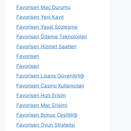
Favorisen Maç Durumu
Favorisen Yeni Kayıt
Favorisen Yasal Sözleşme
Favorisen Ödeme Teknolojileri
Favorisen Hizmet Saatleri
Favorisen
Favorisen
Favorisen Lisans Güvenilirliği
Favorisen Casino Kullanıcıları
Favorisen Hızlı Erişim
Favorisen Maç Erişimi
Favorisen Bonus Çeşitliliği
Favorisen Oyun Stratejisi