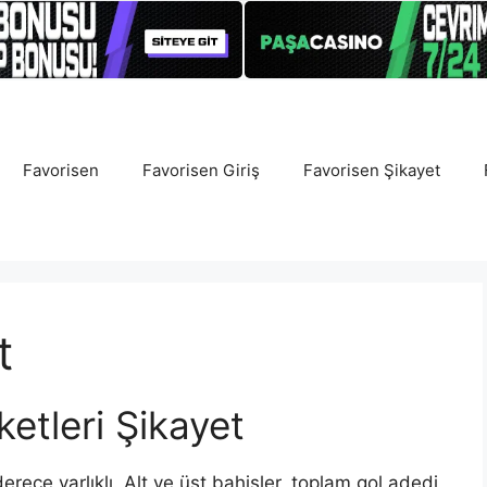
Favorisen
Favorisen Giriş
Favorisen Şikayet
t
etleri Şikayet
erece varlıklı. Alt ve üst bahisler, toplam gol adedi