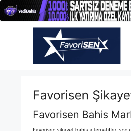
İçeriğe
atla
Favorisen Şikaye
Favorisen Bahis Mark
Favorisen şikayet bahis alternatifleri son d