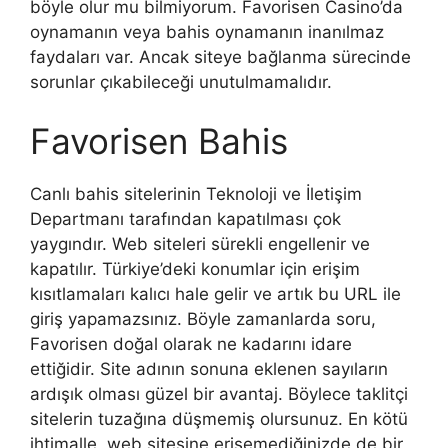
böyle olur mu bilmiyorum. Favorisen Casino’da
oynamanın veya bahis oynamanın inanılmaz
faydaları var. Ancak siteye bağlanma sürecinde
sorunlar çıkabileceği unutulmamalıdır.
Favorisen Bahis
Canlı bahis sitelerinin Teknoloji ve İletişim
Departmanı tarafından kapatılması çok
yaygındır. Web siteleri sürekli engellenir ve
kapatılır. Türkiye’deki konumlar için erişim
kısıtlamaları kalıcı hale gelir ve artık bu URL ile
giriş yapamazsınız. Böyle zamanlarda soru,
Favorisen doğal olarak ne kadarını idare
ettiğidir. Site adının sonuna eklenen sayıların
ardışık olması güzel bir avantaj. Böylece taklitçi
sitelerin tuzağına düşmemiş olursunuz. En kötü
ihtimalle, web sitesine erişemediğinizde de bir