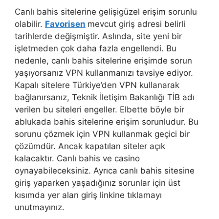
Canlı bahis sitelerine gelişigüzel erişim sorunlu
olabilir.
Favorisen
mevcut giriş adresi belirli
tarihlerde değişmiştir. Aslında, site yeni bir
işletmeden çok daha fazla engellendi. Bu
nedenle, canlı bahis sitelerine erişimde sorun
yaşıyorsanız VPN kullanmanızı tavsiye ediyor.
Kapalı sitelere Türkiye’den VPN kullanarak
bağlanırsanız, Teknik İletişim Bakanlığı TİB adı
verilen bu siteleri engeller. Elbette böyle bir
ablukada bahis sitelerine erişim sorunludur. Bu
sorunu çözmek için VPN kullanmak geçici bir
çözümdür. Ancak kapatılan siteler açık
kalacaktır. Canlı bahis ve casino
oynayabileceksiniz. Ayrıca canlı bahis sitesine
giriş yaparken yaşadığınız sorunlar için üst
kısımda yer alan giriş linkine tıklamayı
unutmayınız.