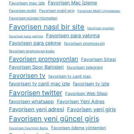
Favorisen Maç İzleme
Favorisen maç izle
Favorisen mobil
Favorisen mobil giriş
Favorisen Mobil Uygulaması
Favorisen müşteri hizmetleri
Favorisen nasıl bir site
favorisen oyunları
Favorisen para yatırma
favorisen para yatirma
Favorisen para çekme
favorisen promosyon
favorisen promosyon kodu
Favorisen promosyonları
Favorisen Sitesi
Favorisen Spor Bahisleri
favorisen telegram
Favorisen tv
favorisen tv canli maç
favorisen tv canli maç izle
favorisen tv izle
Favorisen twitter
Favorisen Web Sitesi
favorisen whatsapp
Favorisen Yeni Adres
Favorisen yeni adresi
Favorisen yeni giriş
Favorisen yeni güncel giriş
Favorisen ödeme yöntemleri
Favorisen Çevrimiçi Bahis