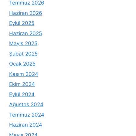
Temmuz 2026
Haziran 2026
Eylül 2025
Haziran 2025
Mayıs 2025
Şubat 2025
Ocak 2025
Kasım 2024
Ekim 2024
Eylül 2024
Ağustos 2024
Temmuz 2024
Haziran 2024
Mayıs 2024