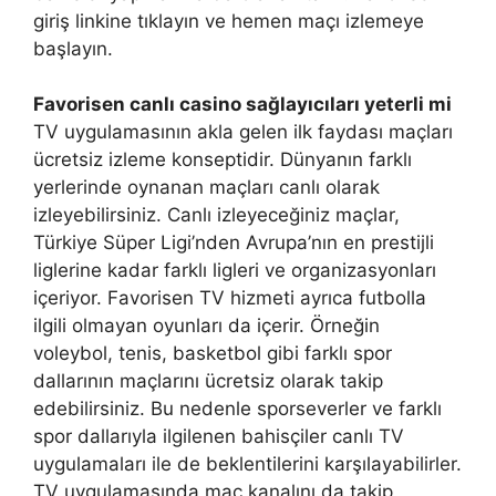
giriş linkine tıklayın ve hemen maçı izlemeye
başlayın.
Favorisen canlı casino sağlayıcıları yeterli mi
TV uygulamasının akla gelen ilk faydası maçları
ücretsiz izleme konseptidir. Dünyanın farklı
yerlerinde oynanan maçları canlı olarak
izleyebilirsiniz. Canlı izleyeceğiniz maçlar,
Türkiye Süper Ligi’nden Avrupa’nın en prestijli
liglerine kadar farklı ligleri ve organizasyonları
içeriyor. Favorisen TV hizmeti ayrıca futbolla
ilgili olmayan oyunları da içerir. Örneğin
voleybol, tenis, basketbol gibi farklı spor
dallarının maçlarını ücretsiz olarak takip
edebilirsiniz. Bu nedenle sporseverler ve farklı
spor dallarıyla ilgilenen bahisçiler canlı TV
uygulamaları ile de beklentilerini karşılayabilirler.
TV uygulamasında maç kanalını da takip