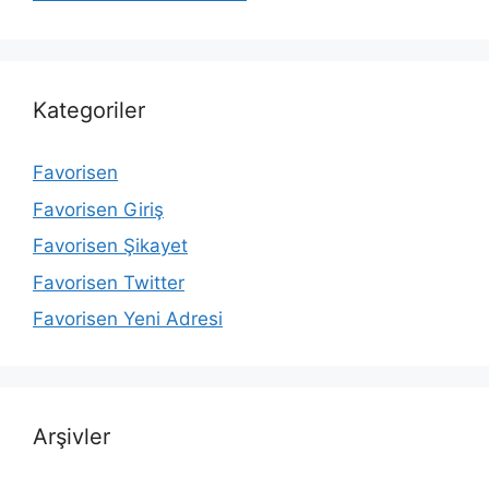
Kategoriler
Favorisen
Favorisen Giriş
Favorisen Şikayet
Favorisen Twitter
Favorisen Yeni Adresi
Arşivler