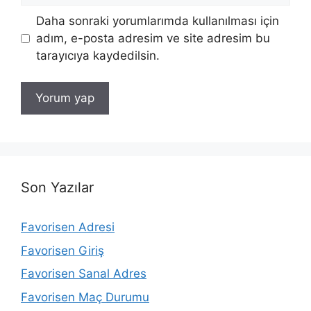
Daha sonraki yorumlarımda kullanılması için
adım, e-posta adresim ve site adresim bu
tarayıcıya kaydedilsin.
Son Yazılar
Favorisen Adresi
Favorisen Giriş
Favorisen Sanal Adres
Favorisen Maç Durumu