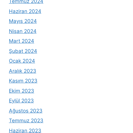
Temmuz 2024
Haziran 2024
Mayıs 2024
Nisan 2024
Mart 2024
Şubat 2024
Ocak 2024
Aralık 2023
Kasım 2023
Ekim 2023
Eylül 2023
Ağustos 2023
Temmuz 2023
Haziran 2023