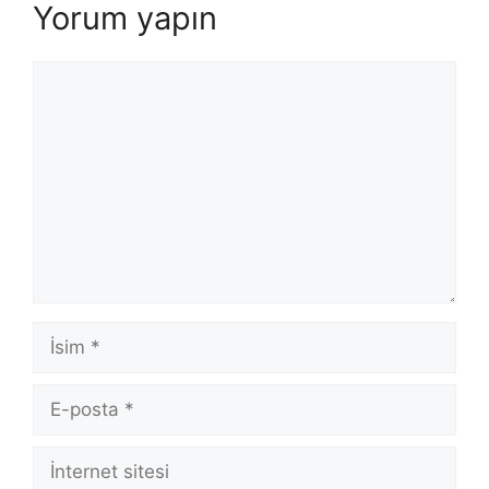
Yorum yapın
Yorum
İsim
E-
posta
İnternet
sitesi