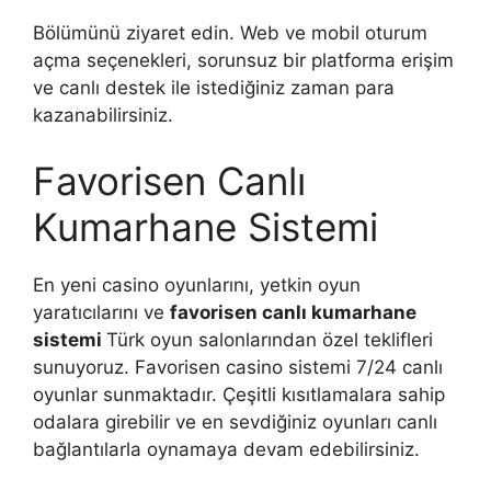
Bölümünü ziyaret edin. Web ve mobil oturum
açma seçenekleri, sorunsuz bir platforma erişim
ve canlı destek ile istediğiniz zaman para
kazanabilirsiniz.
Favorisen Canlı
Kumarhane Sistemi
En yeni casino oyunlarını, yetkin oyun
yaratıcılarını ve
favorisen canlı kumarhane
sistemi
Türk oyun salonlarından özel teklifleri
sunuyoruz. Favorisen casino sistemi 7/24 canlı
oyunlar sunmaktadır. Çeşitli kısıtlamalara sahip
odalara girebilir ve en sevdiğiniz oyunları canlı
bağlantılarla oynamaya devam edebilirsiniz.