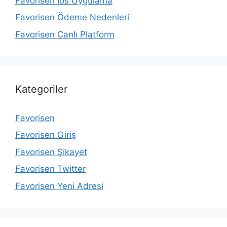
Favorisen İos Uygulama
Favorisen Ödeme Nedenleri
Favorisen Canlı Platform
Kategoriler
Favorisen
Favorisen Giriş
Favorisen Şikayet
Favorisen Twitter
Favorisen Yeni Adresi