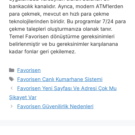
bankacılık kanalıdır. Ayrıca, modern ATM’lerden
para çekmek, mevcut en hızlı para çekme
teknolojilerinden biridir. Bu programlar 7/24 para
çekme talepleri oluşturmanıza olanak tanır.
Temel Favorisen dönüştürme gereksinimleri
belirlenmiştir ve bu gereksinimler karşılanana
kadar fonlar geri çekilemez.
Kategoriler
Favorisen
Etiketler
Favorisen Canlı Kumarhane Sistemi
Favorisen Yeni Sayfası Ve Adresi Çok Mu
Şikayet Var
Favorisen Güvenilirlik Nedenleri