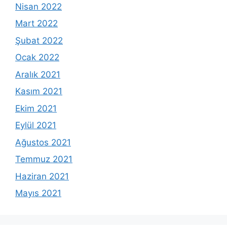
Nisan 2022
Mart 2022
Şubat 2022
Ocak 2022
Aralık 2021
Kasım 2021
Ekim 2021
Eylül 2021
Ağustos 2021
Temmuz 2021
Haziran 2021
Mayıs 2021