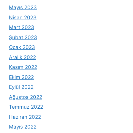
Mayıs 2023
Nisan 2023
Mart 2023
Şubat 2023
Ocak 2023
Aralık 2022
Kasım 2022
Ekim 2022
Eylül 2022
Ağustos 2022
Temmuz 2022
Haziran 2022
Mayıs 2022