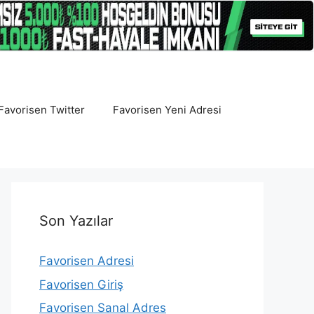
Favorisen Twitter
Favorisen Yeni Adresi
Son Yazılar
Favorisen Adresi
Favorisen Giriş
Favorisen Sanal Adres