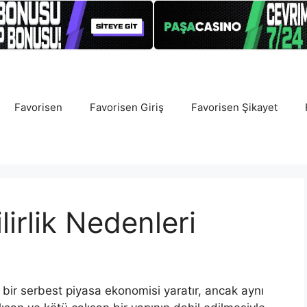
Favorisen
Favorisen Giriş
Favorisen Şikayet
irlik Nedenleri
e bir serbest piyasa ekonomisi yaratır, ancak aynı