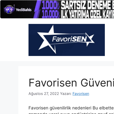
İçeriğe
atla
Favorisen Güvenil
Ağustos 27, 2022
Yazarı:
Favorisen
Favorisen güvenilirlik nedenleri Bu elbett