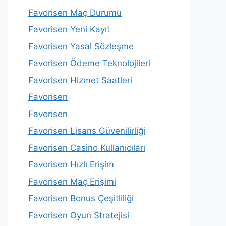
Favorisen Maç Durumu
Favorisen Yeni Kayıt
Favorisen Yasal Sözleşme
Favorisen Ödeme Teknolojileri
Favorisen Hizmet Saatleri
Favorisen
Favorisen
Favorisen Lisans Güvenilirliği
Favorisen Casino Kullanıcıları
Favorisen Hızlı Erişim
Favorisen Maç Erişimi
Favorisen Bonus Çeşitliliği
Favorisen Oyun Stratejisi