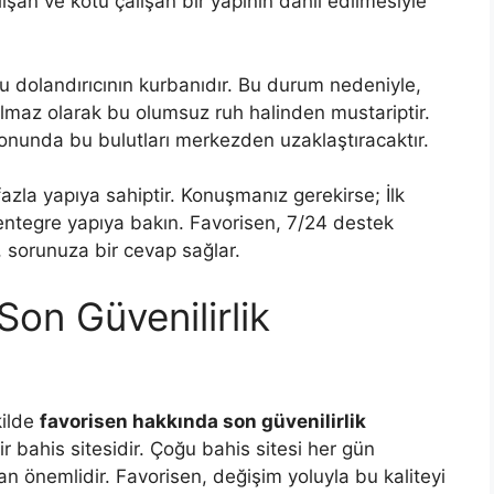
şan ve kötü çalışan bir yapının dahil edilmesiyle
oğu dolandırıcının kurbanıdır. Bu durum nedeniyle,
ınılmaz olarak bu olumsuz ruh halinden mustariptir.
onunda bu bulutları merkezden uzaklaştıracaktır.
azla yapıya sahiptir. Konuşmanız gerekirse; İlk
 entegre yapıya bakın. Favorisen, 7/24 destek
u, sorunuza bir cevap sağlar.
on Güvenilirlik
kilde
favorisen hakkında son güvenilirlik
r bahis sitesidir. Çoğu bahis sitesi her gün
an önemlidir. Favorisen, değişim yoluyla bu kaliteyi