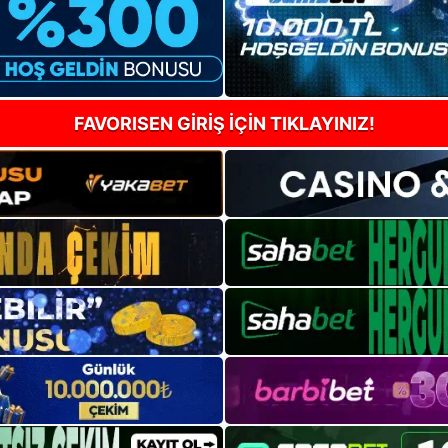
FAVORISEN GİRİŞ İÇİN TIKLAYINIZ!