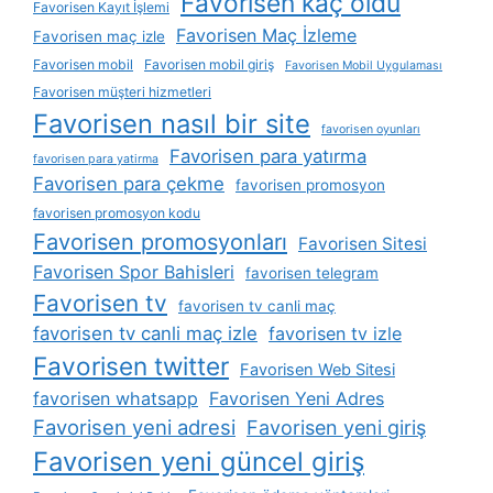
Favorisen kaç oldu
Favorisen Kayıt İşlemi
Favorisen Maç İzleme
Favorisen maç izle
Favorisen mobil
Favorisen mobil giriş
Favorisen Mobil Uygulaması
Favorisen müşteri hizmetleri
Favorisen nasıl bir site
favorisen oyunları
Favorisen para yatırma
favorisen para yatirma
Favorisen para çekme
favorisen promosyon
favorisen promosyon kodu
Favorisen promosyonları
Favorisen Sitesi
Favorisen Spor Bahisleri
favorisen telegram
Favorisen tv
favorisen tv canli maç
favorisen tv canli maç izle
favorisen tv izle
Favorisen twitter
Favorisen Web Sitesi
favorisen whatsapp
Favorisen Yeni Adres
Favorisen yeni adresi
Favorisen yeni giriş
Favorisen yeni güncel giriş