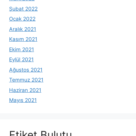
Şubat 2022
Ocak 2022
Aralık 2021
Kasım 2021
Ekim 2021
Eylül 2021
Ağustos 2021
Temmuz 2021
Haziran 2021
Mayıs 2021
Etiket Bulutu