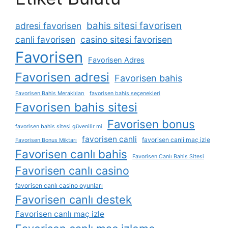
bahis sitesi favorisen
adresi favorisen
canli favorisen
casino sitesi favorisen
Favorisen
Favorisen Adres
Favorisen adresi
Favorisen bahis
Favorisen Bahis Meraklıları
favorisen bahis seçenekleri
Favorisen bahis sitesi
Favorisen bonus
favorisen bahis sitesi güvenilir mi
favorisen canli
favorisen canli maç izle
Favorisen Bonus Miktarı
Favorisen canlı bahis
Favorisen Canlı Bahis Sitesi
Favorisen canlı casino
favorisen canlı casino oyunları
Favorisen canlı destek
Favorisen canlı maç izle