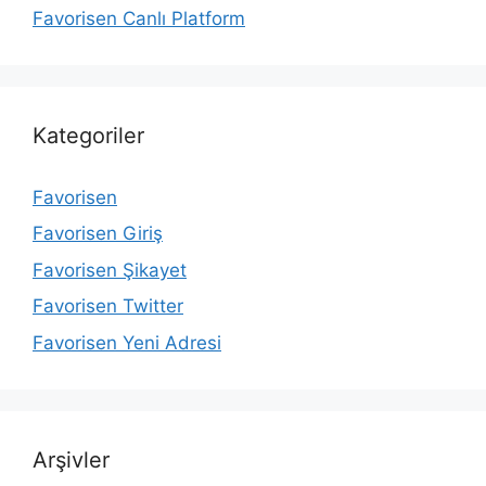
Favorisen Canlı Platform
Kategoriler
Favorisen
Favorisen Giriş
Favorisen Şikayet
Favorisen Twitter
Favorisen Yeni Adresi
Arşivler