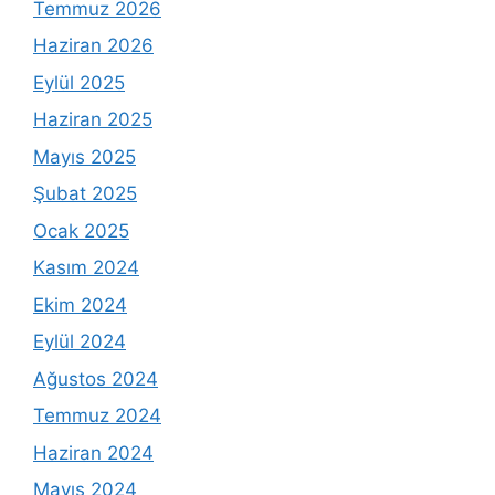
Temmuz 2026
Haziran 2026
Eylül 2025
Haziran 2025
Mayıs 2025
Şubat 2025
Ocak 2025
Kasım 2024
Ekim 2024
Eylül 2024
Ağustos 2024
Temmuz 2024
Haziran 2024
Mayıs 2024