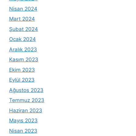
Nisan 2024
Mart 2024
Şubat 2024
Ocak 2024
Aralık 2023
Kasım 2023
Ekim 2023
Eylül 2023
Ağustos 2023
Temmuz 2023
Haziran 2023
Mayıs 2023
Nisan 2023