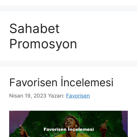
Sahabet
Promosyon
Favorisen İncelemesi
Nisan 19, 2023
Yazarı:
Favorisen