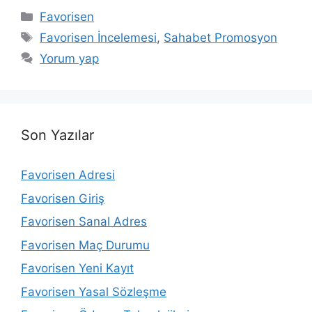
Kategoriler
Favorisen
Etiketler
Favorisen İncelemesi
,
Sahabet Promosyon
Yorum yap
Son Yazılar
Favorisen Adresi
Favorisen Giriş
Favorisen Sanal Adres
Favorisen Maç Durumu
Favorisen Yeni Kayıt
Favorisen Yasal Sözleşme