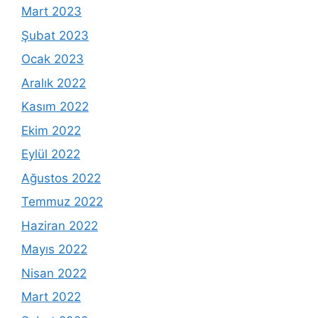
Mart 2023
Şubat 2023
Ocak 2023
Aralık 2022
Kasım 2022
Ekim 2022
Eylül 2022
Ağustos 2022
Temmuz 2022
Haziran 2022
Mayıs 2022
Nisan 2022
Mart 2022