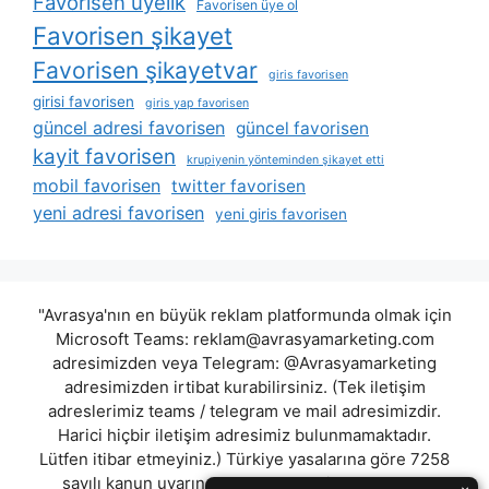
Favorisen üyelik
Favorisen üye ol
Favorisen şikayet
Favorisen şikayetvar
giris favorisen
girisi favorisen
giris yap favorisen
güncel adresi favorisen
güncel favorisen
kayit favorisen
krupiyenin yönteminden şikayet etti
mobil favorisen
twitter favorisen
yeni adresi favorisen
yeni giris favorisen
"Avrasya'nın en büyük reklam platformunda olmak için
Microsoft Teams:
reklam@avrasyamarketing.com
adresimizden veya Telegram: @Avrasyamarketing
adresimizden irtibat kurabilirsiniz. (Tek iletişim
adreslerimiz teams / telegram ve mail adresimizdir.
Harici hiçbir iletişim adresimiz bulunmamaktadır.
Lütfen itibar etmeyiniz.) Türkiye yasalarına göre 7258
sayılı kanun uyarınca yasa dışı bahis oynamanın