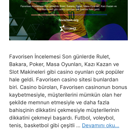
Favorisen İncelemesi Son günlerde Rulet,
Bakara, Poker, Masa Oyunları, Kazı Kazan ve
Slot Makineleri gibi casino oyunları çok popüler
hale geldi. Favorisen casino sitesi bunlardan
biri. Casino büroları, Favorisen casinonun bonus
kaybetmesiyle, müşterilerini mümkün olan her
şekilde memnun etmesiyle ve daha fazla
bahisçinin dikkatini çekmesiyle müşterilerinin
dikkatini çekmeyi başardı. Futbol, ​​voleybol,
tenis, basketbol gibi çeşitli …
Devamını oku…