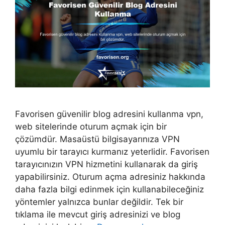
Favorisen güvenilir blog adresini kullanma vpn,
web sitelerinde oturum açmak için bir
çözümdür. Masaüstü bilgisayarınıza VPN
uyumlu bir tarayıcı kurmanız yeterlidir. Favorisen
tarayıcınızın VPN hizmetini kullanarak da giriş
yapabilirsiniz. Oturum açma adresiniz hakkında
daha fazla bilgi edinmek için kullanabileceğiniz
yöntemler yalnızca bunlar değildir. Tek bir
tıklama ile mevcut giriş adresinizi ve blog