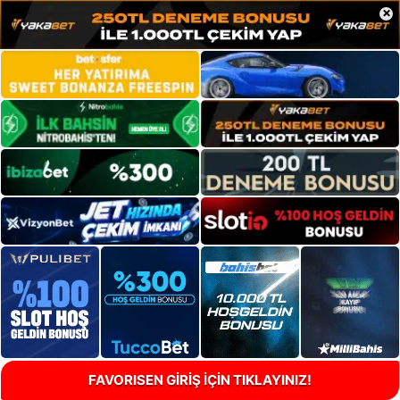
×
FAVORISEN GİRİŞ İÇİN TIKLAYINIZ!