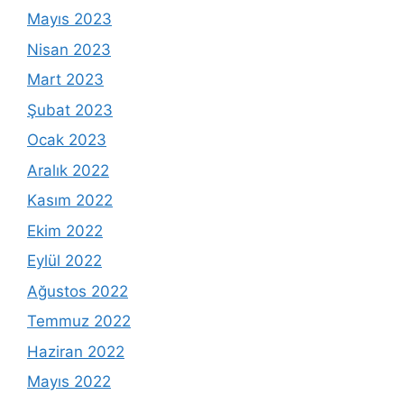
Mayıs 2023
Nisan 2023
Mart 2023
Şubat 2023
Ocak 2023
Aralık 2022
Kasım 2022
Ekim 2022
Eylül 2022
Ağustos 2022
Temmuz 2022
Haziran 2022
Mayıs 2022