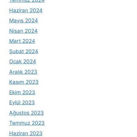
Temmuz 2024
Haziran 2024
Mayıs 2024
Nisan 2024
Mart 2024
Şubat 2024
Ocak 2024
Aralık 2023
Kasım 2023
Ekim 2023
Eylül 2023
Ağustos 2023
Temmuz 2023
Haziran 2023