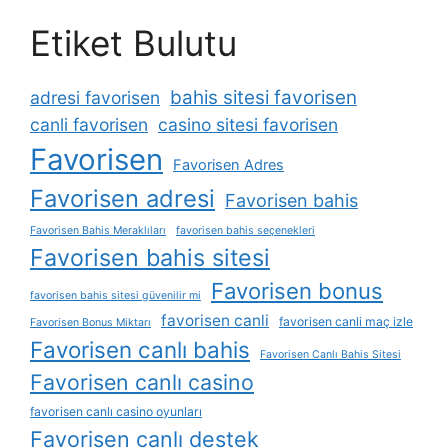
Etiket Bulutu
bahis sitesi favorisen
adresi favorisen
canli favorisen
casino sitesi favorisen
Favorisen
Favorisen Adres
Favorisen adresi
Favorisen bahis
Favorisen Bahis Meraklıları
favorisen bahis seçenekleri
Favorisen bahis sitesi
Favorisen bonus
favorisen bahis sitesi güvenilir mi
favorisen canli
favorisen canli maç izle
Favorisen Bonus Miktarı
Favorisen canlı bahis
Favorisen Canlı Bahis Sitesi
Favorisen canlı casino
favorisen canlı casino oyunları
Favorisen canlı destek