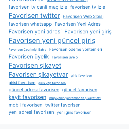
favorisen tv canli maç izle
favorisen tv izle
Favorisen twitter
Favorisen Web Sitesi
favorisen whatsapp
Favorisen Yeni Adres
Favorisen yeni adresi
Favorisen yeni giriş
Favorisen yeni güncel giriş
Favorisen ödeme yöntemleri
Favorisen Çevrimiçi Bahis
Favorisen üyelik
Favorisen üye ol
Favorisen şikayet
Favorisen şikayetvar
giris favorisen
girisi favorisen
giris yap favorisen
güncel adresi favorisen
güncel favorisen
kayit favorisen
krupiyenin yönteminden şikayet etti
mobil favorisen
twitter favorisen
yeni adresi favorisen
yeni giris favorisen