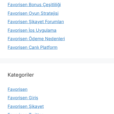
Favorisen Bonus Çeşitliliği
Favorisen Oyun Stratejisi
Favorisen Şikayet Forumları
Favorisen İos Uygulama
Favorisen Ödeme Nedenleri
Favorisen Canlı Platform
Kategoriler
Favorisen
Favorisen Giriş
Favorisen Şikayet