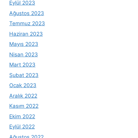
Eylül 2023
Ağustos 2023
Temmuz 2023
Haziran 2023
Mayıs 2023
Nisan 2023
Mart 2023
Şubat 2023
Ocak 2023
Aralık 2022
Kasım 2022
Ekim 2022
Eylül 2022
Ağustos 2022