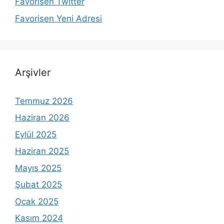
Favorisen Twitter
Favorisen Yeni Adresi
Arşivler
Temmuz 2026
Haziran 2026
Eylül 2025
Haziran 2025
Mayıs 2025
Şubat 2025
Ocak 2025
Kasım 2024