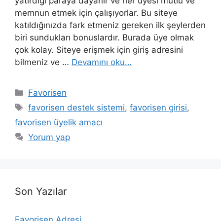
yatırdığı paraya dayanır ve her üyesi mutlu ve
memnun etmek için çalışıyorlar. Bu siteye
katıldığınızda fark etmeniz gereken ilk şeylerden
biri sundukları bonuslardır. Burada üye olmak
çok kolay. Siteye erişmek için giriş adresini
bilmeniz ve …
Devamını oku…
Kategoriler
Favorisen
Etiketler
favorisen destek sistemi
,
favorisen girisi
,
favorisen üyelik amacı
Yorum yap
Son Yazılar
Favorisen Adresi