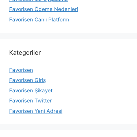
Favorisen Ödeme Nedenleri
Favorisen Canlı Platform
Kategoriler
Favorisen
Favorisen Giriş
Favorisen Şikayet
Favorisen Twitter
Favorisen Yeni Adresi