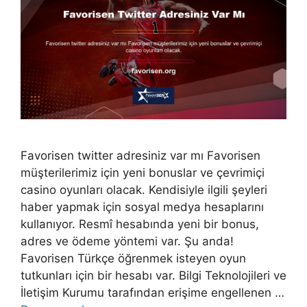
Favorisen twitter adresiniz var mı Favorisen
müşterilerimiz için yeni bonuslar ve çevrimiçi
casino oyunları olacak. Kendisiyle ilgili şeyleri
haber yapmak için sosyal medya hesaplarını
kullanıyor. Resmî hesabında yeni bir bonus,
adres ve ödeme yöntemi var. Şu anda!
Favorisen Türkçe öğrenmek isteyen oyun
tutkunları için bir hesabı var. Bilgi Teknolojileri ve
İletişim Kurumu tarafından erişime engellenen …