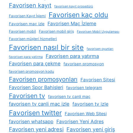
Favorisen kayıt
favorisen kayıt prosedürü
Favorisen kaç oldu
Favorisen Kayıt İşlemi
Favorisen Maç İzleme
Favorisen maç izle
Favorisen mobil
Favorisen mobil giriş
Favorisen Mobil Uygulaması
Favorisen müşteri hizmetleri
Favorisen nasıl bir site
favorisen oyunları
Favorisen para yatırma
favorisen para yatirma
Favorisen para çekme
favorisen promosyon
favorisen promosyon kodu
Favorisen promosyonları
Favorisen Sitesi
Favorisen Spor Bahisleri
favorisen telegram
Favorisen tv
favorisen tv canli maç
favorisen tv canli maç izle
favorisen tv izle
Favorisen twitter
Favorisen Web Sitesi
favorisen whatsapp
Favorisen Yeni Adres
Favorisen yeni adresi
Favorisen yeni giriş