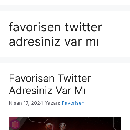
favorisen twitter
adresiniz var mı
Favorisen Twitter
Adresiniz Var Mı
Nisan 17, 2024
Yazarı:
Favorisen