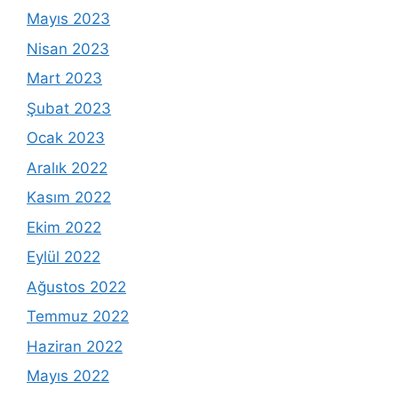
Mayıs 2023
Nisan 2023
Mart 2023
Şubat 2023
Ocak 2023
Aralık 2022
Kasım 2022
Ekim 2022
Eylül 2022
Ağustos 2022
Temmuz 2022
Haziran 2022
Mayıs 2022