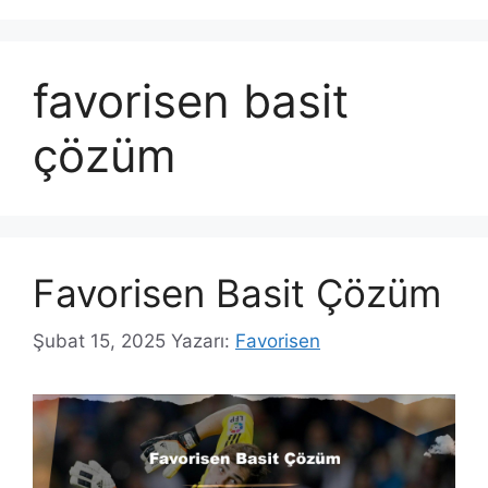
favorisen basit
çözüm
Favorisen Basit Çözüm
Şubat 15, 2025
Yazarı:
Favorisen