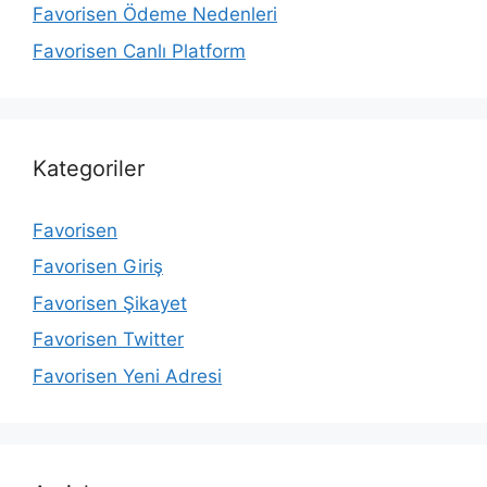
Favorisen Ödeme Nedenleri
Favorisen Canlı Platform
Kategoriler
Favorisen
Favorisen Giriş
Favorisen Şikayet
Favorisen Twitter
Favorisen Yeni Adresi