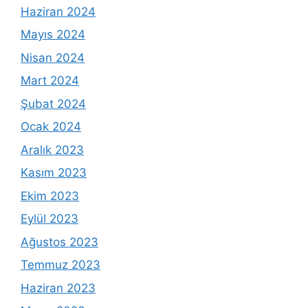
Haziran 2024
Mayıs 2024
Nisan 2024
Mart 2024
Şubat 2024
Ocak 2024
Aralık 2023
Kasım 2023
Ekim 2023
Eylül 2023
Ağustos 2023
Temmuz 2023
Haziran 2023