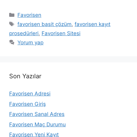
Kategoriler
Favorisen
Etiketler
favorisen basit çözüm
,
favorisen kayıt
prosedürleri
,
Favorisen Sitesi
Yorum yap
Son Yazılar
Favorisen Adresi
Favorisen Giriş
Favorisen Sanal Adres
Favorisen Maç Durumu
Favorisen Yeni Kayıt