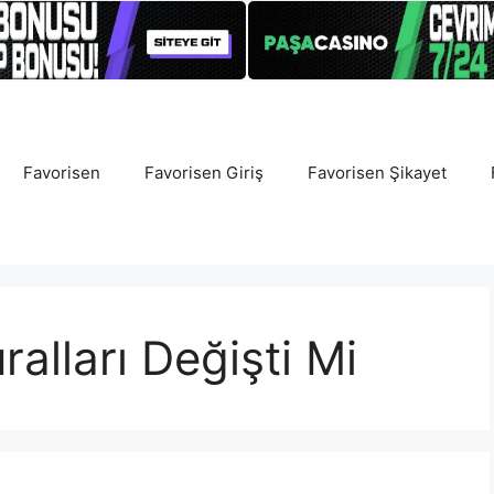
Favorisen
Favorisen Giriş
Favorisen Şikayet
ralları Değişti Mi