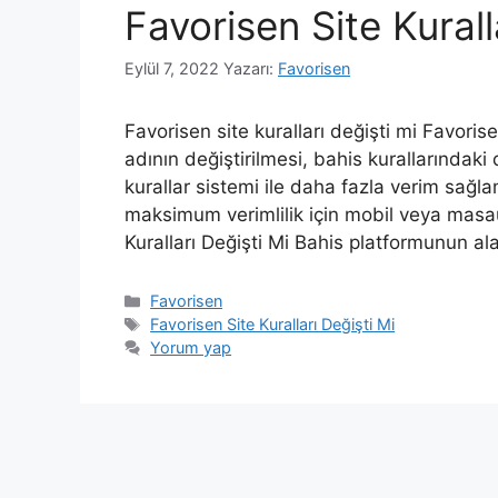
Favorisen Site Kurall
Eylül 7, 2022
Yazarı:
Favorisen
Favorisen site kuralları değişti mi Favorisen
adının değiştirilmesi, bahis kurallarındaki 
kurallar sistemi ile daha fazla verim sağ
maksimum verimlilik için mobil veya masaüs
Kuralları Değişti Mi Bahis platformunun al
Kategoriler
Favorisen
Etiketler
Favorisen Site Kuralları Değişti Mi
Yorum yap