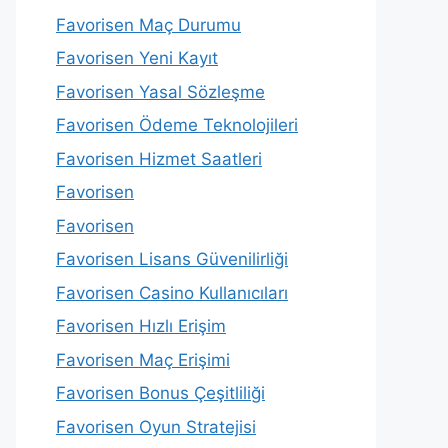
Favorisen Maç Durumu
Favorisen Yeni Kayıt
Favorisen Yasal Sözleşme
Favorisen Ödeme Teknolojileri
Favorisen Hizmet Saatleri
Favorisen
Favorisen
Favorisen Lisans Güvenilirliği
Favorisen Casino Kullanıcıları
Favorisen Hızlı Erişim
Favorisen Maç Erişimi
Favorisen Bonus Çeşitliliği
Favorisen Oyun Stratejisi