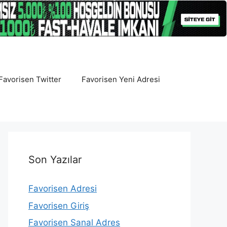
Favorisen Twitter
Favorisen Yeni Adresi
Son Yazılar
Favorisen Adresi
Favorisen Giriş
Favorisen Sanal Adres