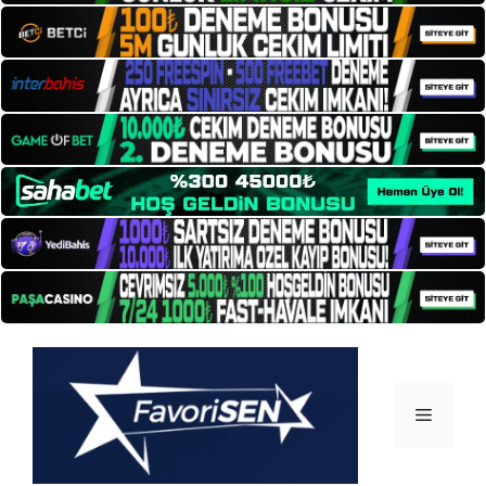
İçeriğe
atla
Menü