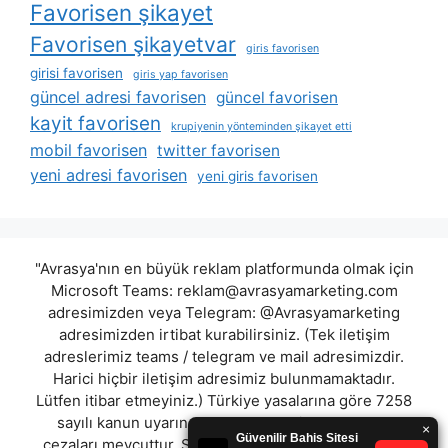
Favorisen şikayet
Favorisen şikayetvar
giris favorisen
girisi favorisen
giris yap favorisen
güncel adresi favorisen
güncel favorisen
kayit favorisen
krupiyenin yönteminden şikayet etti
mobil favorisen
twitter favorisen
yeni adresi favorisen
yeni giris favorisen
"Avrasya'nın en büyük reklam platformunda olmak için
Microsoft Teams:
reklam@avrasyamarketing.com
adresimizden veya Telegram: @Avrasyamarketing
adresimizden irtibat kurabilirsiniz. (Tek iletişim
adreslerimiz teams / telegram ve mail adresimizdir.
Harici hiçbir iletişim adresimiz bulunmamaktadır.
Lütfen itibar etmeyiniz.) Türkiye yasalarına göre 7258
sayılı kanun uyarınca yasa dışı bahis oynamanın
cezaları mevcuttur. Şu an bulunduğunuz site hiç bir