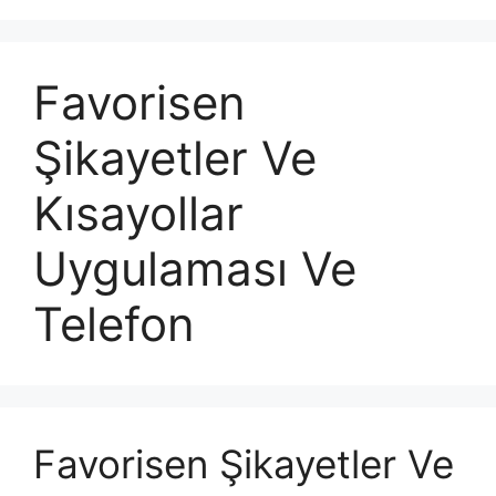
Favorisen
Şikayetler Ve
Kısayollar
Uygulaması Ve
Telefon
Favorisen Şikayetler Ve