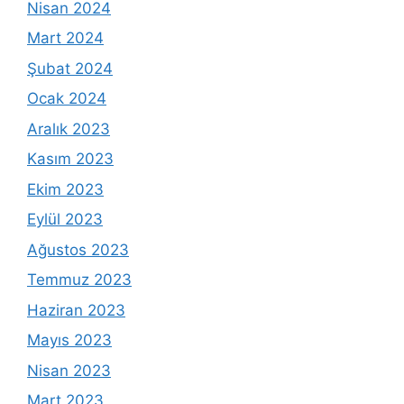
Nisan 2024
Mart 2024
Şubat 2024
Ocak 2024
Aralık 2023
Kasım 2023
Ekim 2023
Eylül 2023
Ağustos 2023
Temmuz 2023
Haziran 2023
Mayıs 2023
Nisan 2023
Mart 2023