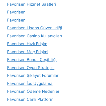
Favorisen Hizmet Saatleri
Favorisen
Favorisen
Favorisen Lisans Güvenilirliği
Favorisen Casino Kullanıcıları
Favorisen Hızlı Erişim
Favorisen Maç Erişimi
Favorisen Bonus Çeşitliliği
Favorisen Oyun Stratejisi
Favorisen Şikayet Forumları
Favorisen İos Uygulama
Favorisen Ödeme Nedenleri
Favorisen Canlı Platform