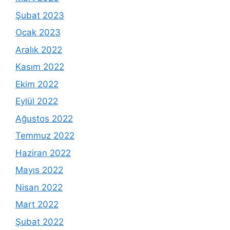
Şubat 2023
Ocak 2023
Aralık 2022
Kasım 2022
Ekim 2022
Eylül 2022
Ağustos 2022
Temmuz 2022
Haziran 2022
Mayıs 2022
Nisan 2022
Mart 2022
Şubat 2022