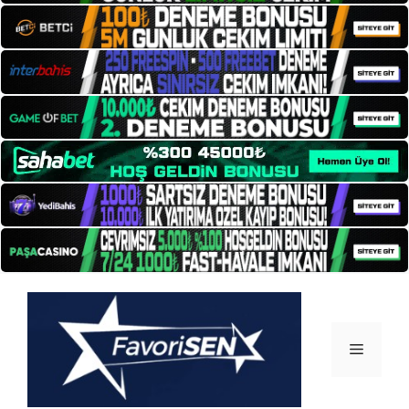
İçeriğe
atla
Menü