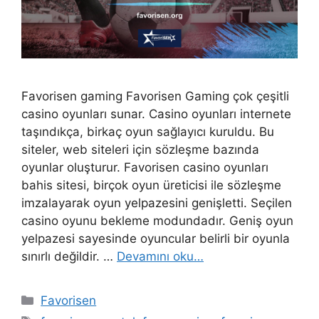
Favorisen gaming Favorisen Gaming çok çeşitli
casino oyunları sunar. Casino oyunları internete
taşındıkça, birkaç oyun sağlayıcı kuruldu. Bu
siteler, web siteleri için sözleşme bazında
oyunlar oluşturur. Favorisen casino oyunları
bahis sitesi, birçok oyun üreticisi ile sözleşme
imzalayarak oyun yelpazesini genişletti. Seçilen
casino oyunu bekleme modundadır. Geniş oyun
yelpazesi sayesinde oyuncular belirli bir oyunla
sınırlı değildir. …
Devamını oku…
Kategoriler
Favorisen