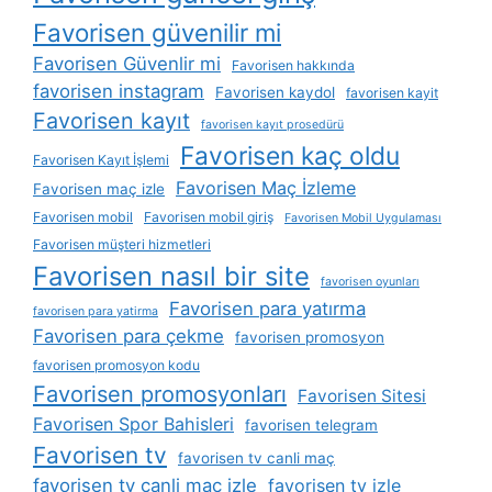
Favorisen güvenilir mi
Favorisen Güvenlir mi
Favorisen hakkında
favorisen instagram
Favorisen kaydol
favorisen kayit
Favorisen kayıt
favorisen kayıt prosedürü
Favorisen kaç oldu
Favorisen Kayıt İşlemi
Favorisen Maç İzleme
Favorisen maç izle
Favorisen mobil
Favorisen mobil giriş
Favorisen Mobil Uygulaması
Favorisen müşteri hizmetleri
Favorisen nasıl bir site
favorisen oyunları
Favorisen para yatırma
favorisen para yatirma
Favorisen para çekme
favorisen promosyon
favorisen promosyon kodu
Favorisen promosyonları
Favorisen Sitesi
Favorisen Spor Bahisleri
favorisen telegram
Favorisen tv
favorisen tv canli maç
favorisen tv canli maç izle
favorisen tv izle