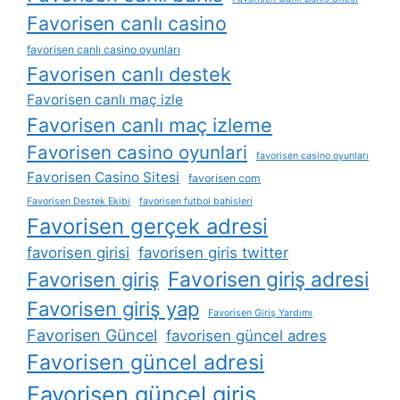
Favorisen canlı casino
favorisen canlı casino oyunları
Favorisen canlı destek
Favorisen canlı maç izle
Favorisen canlı maç izleme
Favorisen casino oyunlari
favorisen casino oyunları
Favorisen Casino Sitesi
favorisen com
Favorisen Destek Ekibi
favorisen futbol bahisleri
Favorisen gerçek adresi
favorisen girisi
favorisen giris twitter
Favorisen giriş adresi
Favorisen giriş
Favorisen giriş yap
Favorisen Giriş Yardımı
Favorisen Güncel
favorisen güncel adres
Favorisen güncel adresi
Favorisen güncel giriş