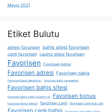
Mayıs 2021
Etiket Bulutu
bahis sitesi favorisen
adresi favorisen
canli favorisen
casino sitesi favorisen
Favorisen
Favorisen Adres
Favorisen adresi
Favorisen bahis
Favorisen Bahis Meraklıları
favorisen bahis seçenekleri
Favorisen bahis sitesi
Favorisen bonus
favorisen bahis sitesi güvenilir mi
favorisen canli
favorisen canli maç izle
Favorisen Bonus Miktarı
Favorisen canlı bahis
Favorisen Canlı Bahis Sitesi