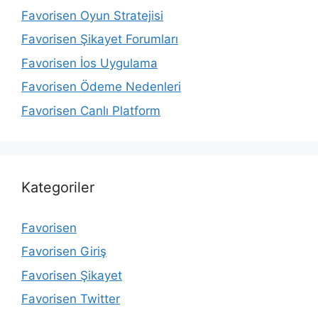
Favorisen Oyun Stratejisi
Favorisen Şikayet Forumları
Favorisen İos Uygulama
Favorisen Ödeme Nedenleri
Favorisen Canlı Platform
Kategoriler
Favorisen
Favorisen Giriş
Favorisen Şikayet
Favorisen Twitter