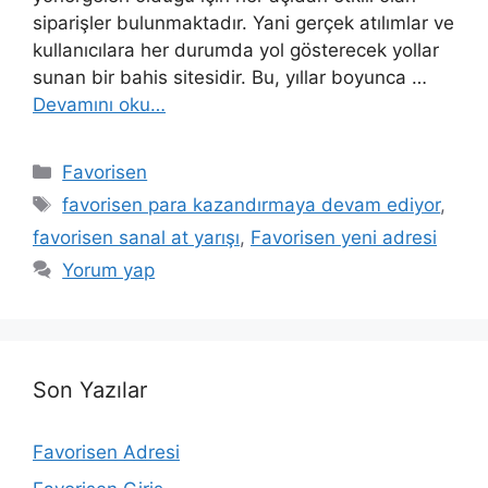
siparişler bulunmaktadır. Yani gerçek atılımlar ve
kullanıcılara her durumda yol gösterecek yollar
sunan bir bahis sitesidir. Bu, yıllar boyunca …
Devamını oku…
Kategoriler
Favorisen
Etiketler
favorisen para kazandırmaya devam ediyor
,
favorisen sanal at yarışı
,
Favorisen yeni adresi
Yorum yap
Son Yazılar
Favorisen Adresi