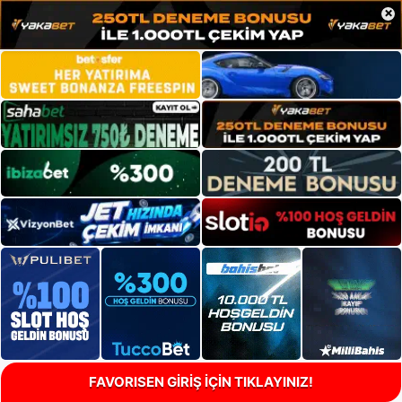
×
FAVORISEN GİRİŞ İÇİN TIKLAYINIZ!