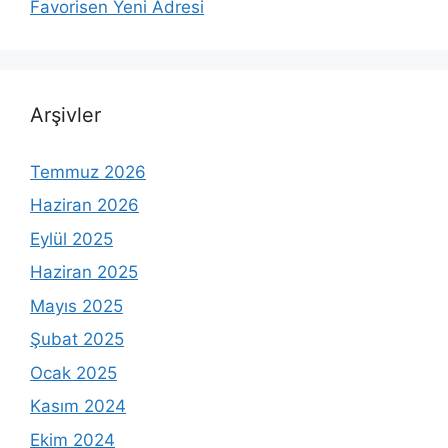
Favorisen Yeni Adresi
Arşivler
Temmuz 2026
Haziran 2026
Eylül 2025
Haziran 2025
Mayıs 2025
Şubat 2025
Ocak 2025
Kasım 2024
Ekim 2024