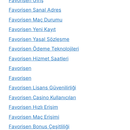
Favorisen Giriş
Favorisen Sanal Adres
Favorisen Maç Durumu
Favorisen Yeni Kayıt
Favorisen Yasal Sözleşme
Favorisen Ödeme Teknolojileri
Favorisen Hizmet Saatleri
Favorisen
Favorisen
Favorisen Lisans Güvenilirliği
Favorisen Casino Kullanıcıları
Favorisen Hızlı Erişim
Favorisen Maç Erişimi
Favorisen Bonus Çeşitliliği