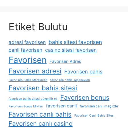
Etiket Bulutu
bahis sitesi favorisen
adresi favorisen
canli favorisen
casino sitesi favorisen
Favorisen
Favorisen Adres
Favorisen adresi
Favorisen bahis
Favorisen Bahis Meraklıları
favorisen bahis seçenekleri
Favorisen bahis sitesi
Favorisen bonus
favorisen bahis sitesi güvenilir mi
favorisen canli
favorisen canli maç izle
Favorisen Bonus Miktarı
Favorisen canlı bahis
Favorisen Canlı Bahis Sitesi
Favorisen canlı casino