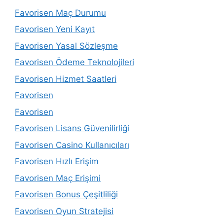
Favorisen Maç Durumu
Favorisen Yeni Kayıt
Favorisen Yasal Sözleşme
Favorisen Ödeme Teknolojileri
Favorisen Hizmet Saatleri
Favorisen
Favorisen
Favorisen Lisans Güvenilirliği
Favorisen Casino Kullanıcıları
Favorisen Hızlı Erişim
Favorisen Maç Erişimi
Favorisen Bonus Çeşitliliği
Favorisen Oyun Stratejisi