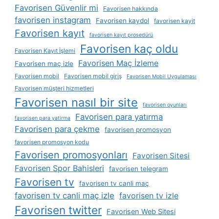
Favorisen Güvenlir mi
Favorisen hakkında
favorisen instagram
Favorisen kaydol
favorisen kayit
Favorisen kayıt
favorisen kayıt prosedürü
Favorisen kaç oldu
Favorisen Kayıt İşlemi
Favorisen Maç İzleme
Favorisen maç izle
Favorisen mobil
Favorisen mobil giriş
Favorisen Mobil Uygulaması
Favorisen müşteri hizmetleri
Favorisen nasıl bir site
favorisen oyunları
Favorisen para yatırma
favorisen para yatirma
Favorisen para çekme
favorisen promosyon
favorisen promosyon kodu
Favorisen promosyonları
Favorisen Sitesi
Favorisen Spor Bahisleri
favorisen telegram
Favorisen tv
favorisen tv canli maç
favorisen tv canli maç izle
favorisen tv izle
Favorisen twitter
Favorisen Web Sitesi