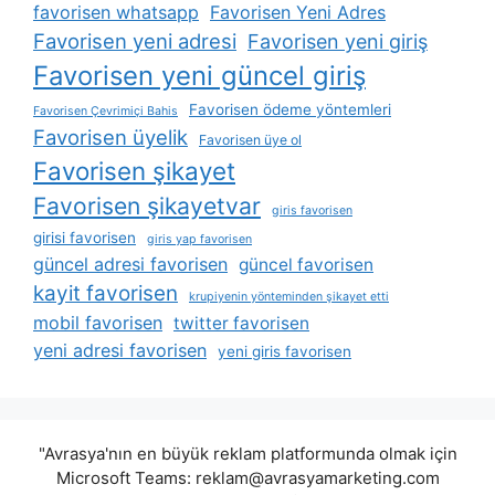
favorisen whatsapp
Favorisen Yeni Adres
Favorisen yeni adresi
Favorisen yeni giriş
Favorisen yeni güncel giriş
Favorisen ödeme yöntemleri
Favorisen Çevrimiçi Bahis
Favorisen üyelik
Favorisen üye ol
Favorisen şikayet
Favorisen şikayetvar
giris favorisen
girisi favorisen
giris yap favorisen
güncel adresi favorisen
güncel favorisen
kayit favorisen
krupiyenin yönteminden şikayet etti
mobil favorisen
twitter favorisen
yeni adresi favorisen
yeni giris favorisen
"Avrasya'nın en büyük reklam platformunda olmak için
Microsoft Teams:
reklam@avrasyamarketing.com