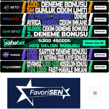
İçeriğe
atla
Menü