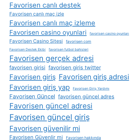
Favorisen canlı destek
Favorisen canlı maç izle
Favorisen canlı maç izleme
Favorisen casino oyunlari
favorisen casino oyunları
Favorisen Casino Sitesi
favorisen com
Favorisen Destek Ekibi
favorisen futbol bahisleri
Favorisen gerçek adresi
favorisen girisi
favorisen giris twitter
Favorisen giriş adresi
Favorisen giriş
Favorisen giriş yap
Favorisen Giriş Yardımı
Favorisen Güncel
favorisen güncel adres
Favorisen güncel adresi
Favorisen güncel giriş
Favorisen güvenilir mi
Favorisen Güvenlir mi
Favorisen hakkında