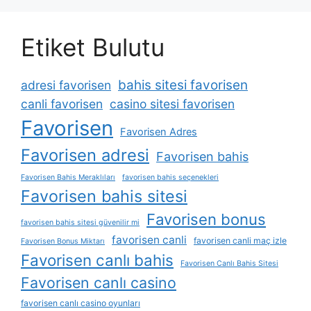
Etiket Bulutu
bahis sitesi favorisen
adresi favorisen
canli favorisen
casino sitesi favorisen
Favorisen
Favorisen Adres
Favorisen adresi
Favorisen bahis
Favorisen Bahis Meraklıları
favorisen bahis seçenekleri
Favorisen bahis sitesi
Favorisen bonus
favorisen bahis sitesi güvenilir mi
favorisen canli
favorisen canli maç izle
Favorisen Bonus Miktarı
Favorisen canlı bahis
Favorisen Canlı Bahis Sitesi
Favorisen canlı casino
favorisen canlı casino oyunları