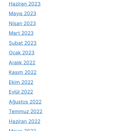
Haziran 2023
Mayıs 2023
Nisan 2023
Mart 2023
Şubat 2023
Ocak 2023
Aralık 2022
Kasım 2022
Ekim 2022
Eylül 2022
Ağustos 2022
Temmuz 2022
Haziran 2022