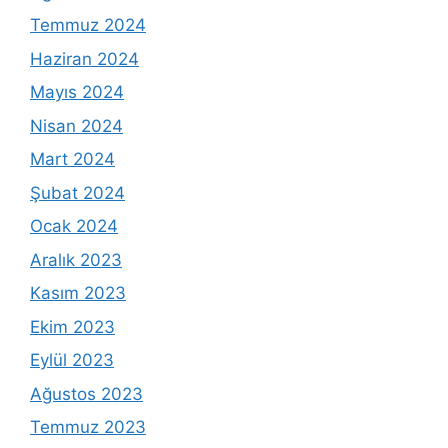
Temmuz 2024
Haziran 2024
Mayıs 2024
Nisan 2024
Mart 2024
Şubat 2024
Ocak 2024
Aralık 2023
Kasım 2023
Ekim 2023
Eylül 2023
Ağustos 2023
Temmuz 2023