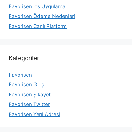
Favorisen İos Uygulama
Favorisen Ödeme Nedenleri
Favorisen Canlı Platform
Kategoriler
Favorisen
Favorisen Giriş
Favorisen Şikayet
Favorisen Twitter
Favorisen Yeni Adresi