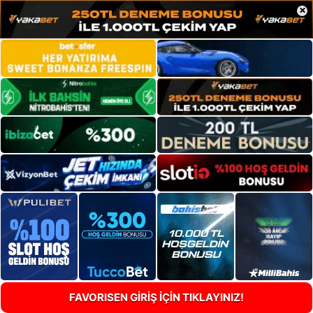
×
FAVORISEN GİRİŞ İÇİN TIKLAYINIZ!