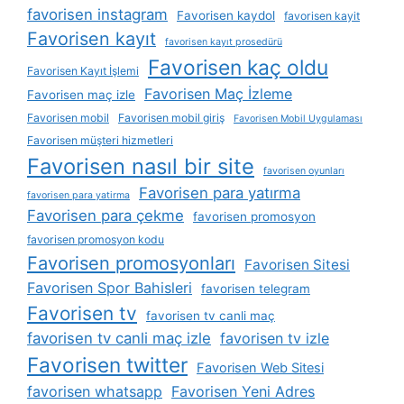
favorisen instagram
Favorisen kaydol
favorisen kayit
Favorisen kayıt
favorisen kayıt prosedürü
Favorisen kaç oldu
Favorisen Kayıt İşlemi
Favorisen Maç İzleme
Favorisen maç izle
Favorisen mobil
Favorisen mobil giriş
Favorisen Mobil Uygulaması
Favorisen müşteri hizmetleri
Favorisen nasıl bir site
favorisen oyunları
Favorisen para yatırma
favorisen para yatirma
Favorisen para çekme
favorisen promosyon
favorisen promosyon kodu
Favorisen promosyonları
Favorisen Sitesi
Favorisen Spor Bahisleri
favorisen telegram
Favorisen tv
favorisen tv canli maç
favorisen tv canli maç izle
favorisen tv izle
Favorisen twitter
Favorisen Web Sitesi
favorisen whatsapp
Favorisen Yeni Adres