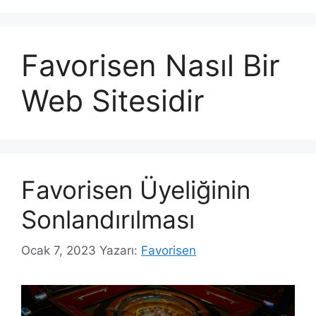
Favorisen Nasıl Bir
Web Sitesidir
Favorisen Üyeliğinin
Sonlandırılması
Ocak 7, 2023
Yazarı:
Favorisen