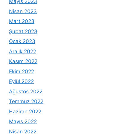
Mayıs 2023
Nisan 2023
Mart 2023
Şubat 2023
Ocak 2023
Aralık 2022
Kasım 2022
Ekim 2022
Eylül 2022
Ağustos 2022
Temmuz 2022
Haziran 2022
Mayıs 2022
Nisan 2022