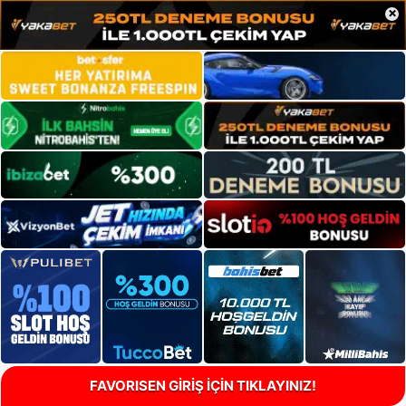
×
FAVORISEN GİRİŞ İÇİN TIKLAYINIZ!