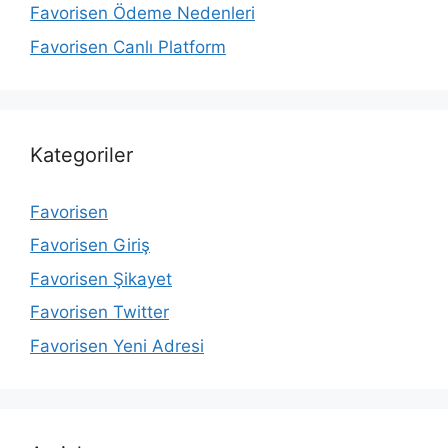
Favorisen Ödeme Nedenleri
Favorisen Canlı Platform
Kategoriler
Favorisen
Favorisen Giriş
Favorisen Şikayet
Favorisen Twitter
Favorisen Yeni Adresi