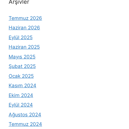
Arşivler
Temmuz 2026
Haziran 2026
Eylül 2025
Haziran 2025
Mayıs 2025
Şubat 2025
Ocak 2025
Kasım 2024
Ekim 2024
Eylül 2024
Ağustos 2024
Temmuz 2024