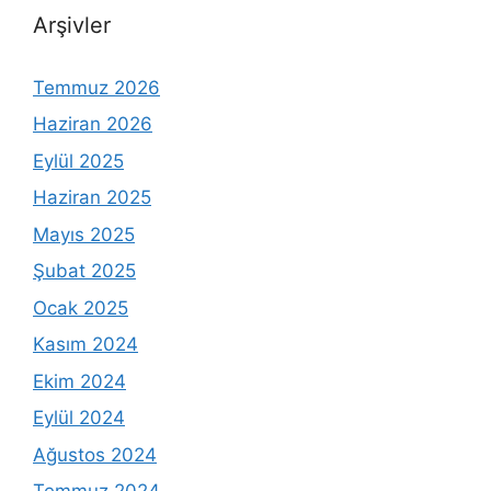
Arşivler
Temmuz 2026
Haziran 2026
Eylül 2025
Haziran 2025
Mayıs 2025
Şubat 2025
Ocak 2025
Kasım 2024
Ekim 2024
Eylül 2024
Ağustos 2024