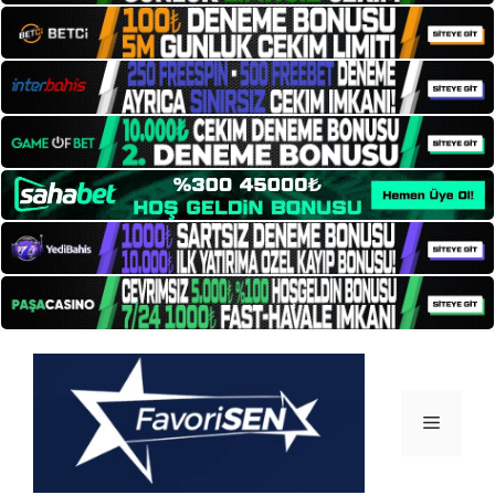
İçeriğe
atla
Menü