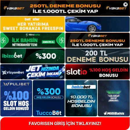
×
FAVORISEN GİRİŞ İÇİN TIKLAYINIZ!