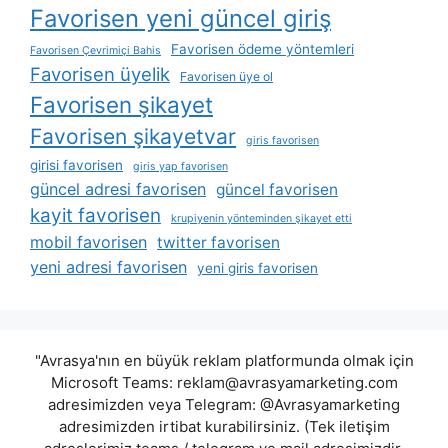
Favorisen yeni güncel giriş
Favorisen ödeme yöntemleri
Favorisen Çevrimiçi Bahis
Favorisen üyelik
Favorisen üye ol
Favorisen şikayet
Favorisen şikayetvar
giris favorisen
girisi favorisen
giris yap favorisen
güncel adresi favorisen
güncel favorisen
kayit favorisen
krupiyenin yönteminden şikayet etti
mobil favorisen
twitter favorisen
yeni adresi favorisen
yeni giris favorisen
"Avrasya'nın en büyük reklam platformunda olmak için
Microsoft Teams:
reklam@avrasyamarketing.com
adresimizden veya Telegram: @Avrasyamarketing
adresimizden irtibat kurabilirsiniz. (Tek iletişim