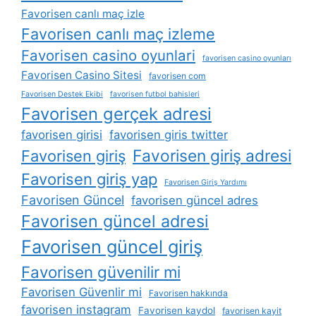
Favorisen canlı maç izle
Favorisen canlı maç izleme
Favorisen casino oyunlari
favorisen casino oyunları
Favorisen Casino Sitesi
favorisen com
Favorisen Destek Ekibi
favorisen futbol bahisleri
Favorisen gerçek adresi
favorisen girisi
favorisen giris twitter
Favorisen giriş adresi
Favorisen giriş
Favorisen giriş yap
Favorisen Giriş Yardımı
Favorisen Güncel
favorisen güncel adres
Favorisen güncel adresi
Favorisen güncel giriş
Favorisen güvenilir mi
Favorisen Güvenlir mi
Favorisen hakkında
favorisen instagram
Favorisen kaydol
favorisen kayit