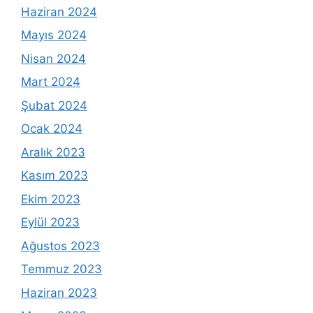
Haziran 2024
Mayıs 2024
Nisan 2024
Mart 2024
Şubat 2024
Ocak 2024
Aralık 2023
Kasım 2023
Ekim 2023
Eylül 2023
Ağustos 2023
Temmuz 2023
Haziran 2023