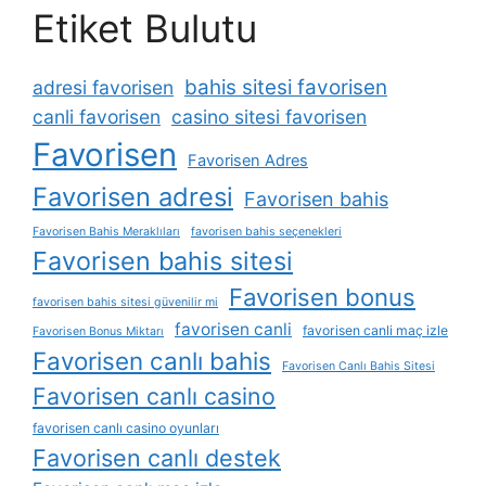
Etiket Bulutu
bahis sitesi favorisen
adresi favorisen
canli favorisen
casino sitesi favorisen
Favorisen
Favorisen Adres
Favorisen adresi
Favorisen bahis
Favorisen Bahis Meraklıları
favorisen bahis seçenekleri
Favorisen bahis sitesi
Favorisen bonus
favorisen bahis sitesi güvenilir mi
favorisen canli
favorisen canli maç izle
Favorisen Bonus Miktarı
Favorisen canlı bahis
Favorisen Canlı Bahis Sitesi
Favorisen canlı casino
favorisen canlı casino oyunları
Favorisen canlı destek