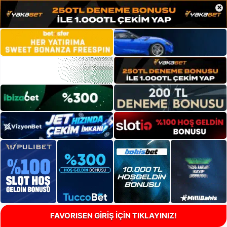
×
FAVORISEN GİRİŞ İÇİN TIKLAYINIZ!