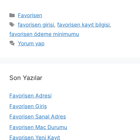
Kategoriler
Favorisen
Etiketler
favorisen girisi
,
favorisen kayıt bilgisi
,
favorisen ödeme minimumu
Yorum yap
Son Yazılar
Favorisen Adresi
Favorisen Giriş
Favorisen Sanal Adres
Favorisen Maç Durumu
Favorisen Yeni Kayıt