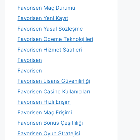
Favorisen Maç Durumu
Favorisen Yeni Kayıt
Favorisen Yasal Sözleşme
Favorisen Ödeme Teknolojileri
Favorisen Hizmet Saatleri
Favorisen
Favorisen
Favorisen Lisans Güvenilirliği
Favorisen Casino Kullanıcıları
Favorisen Hızlı Erişim
Favorisen Maç Erişimi
Favorisen Bonus Çeşitliliği
Favorisen Oyun Stratejisi