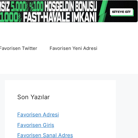
Favorisen Twitter
Favorisen Yeni Adresi
Son Yazılar
Favorisen Adresi
Favorisen Giriş
Favorisen Sanal Adres