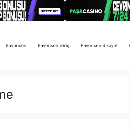
Favorisen
Favorisen Giriş
Favorisen Şikayet
eme