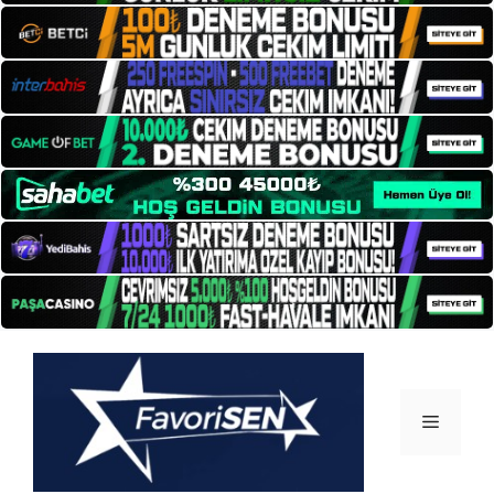
İçeriğe
atla
Menü