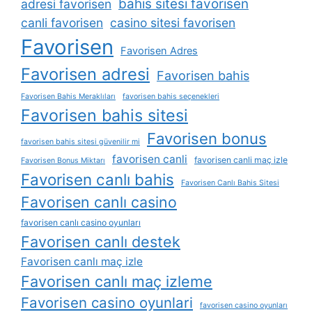
bahis sitesi favorisen
adresi favorisen
canli favorisen
casino sitesi favorisen
Favorisen
Favorisen Adres
Favorisen adresi
Favorisen bahis
Favorisen Bahis Meraklıları
favorisen bahis seçenekleri
Favorisen bahis sitesi
Favorisen bonus
favorisen bahis sitesi güvenilir mi
favorisen canli
favorisen canli maç izle
Favorisen Bonus Miktarı
Favorisen canlı bahis
Favorisen Canlı Bahis Sitesi
Favorisen canlı casino
favorisen canlı casino oyunları
Favorisen canlı destek
Favorisen canlı maç izle
Favorisen canlı maç izleme
Favorisen casino oyunlari
favorisen casino oyunları