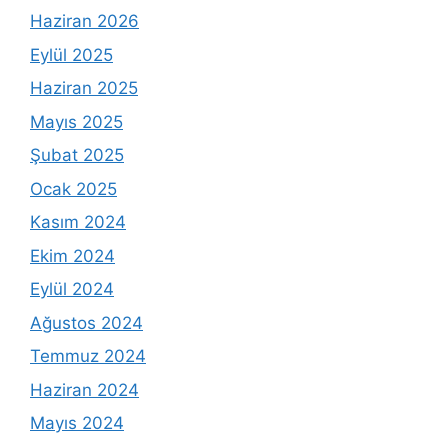
Haziran 2026
Eylül 2025
Haziran 2025
Mayıs 2025
Şubat 2025
Ocak 2025
Kasım 2024
Ekim 2024
Eylül 2024
Ağustos 2024
Temmuz 2024
Haziran 2024
Mayıs 2024