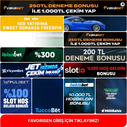
×
FAVORISEN GİRİŞ İÇİN TIKLAYINIZ!