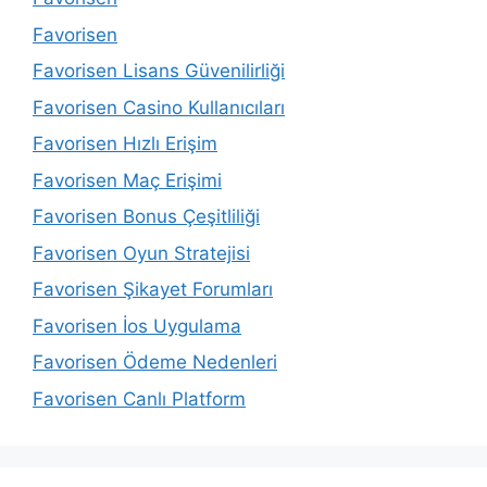
Favorisen
Favorisen Lisans Güvenilirliği
Favorisen Casino Kullanıcıları
Favorisen Hızlı Erişim
Favorisen Maç Erişimi
Favorisen Bonus Çeşitliliği
Favorisen Oyun Stratejisi
Favorisen Şikayet Forumları
Favorisen İos Uygulama
Favorisen Ödeme Nedenleri
Favorisen Canlı Platform