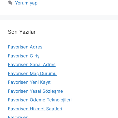
Yorum yap
Son Yazılar
Favorisen Adresi
Favorisen Giriş
Favorisen Sanal Adres
Favorisen Maç Durumu
Favorisen Yeni Kayıt
Favorisen Yasal Sözleşme
Favorisen Ödeme Teknolojileri
Favorisen Hizmet Saatleri
Favorisen