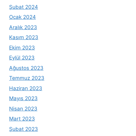
Şubat 2024
Ocak 2024
Aralık 2023
Kasım 2023
Ekim 2023
Eylül 2023
Ağustos 2023
Temmuz 2023
Haziran 2023
Mayıs 2023
Nisan 2023
Mart 2023
Şubat 2023