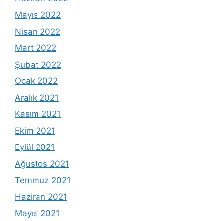
Mayıs 2022
Nisan 2022
Mart 2022
Şubat 2022
Ocak 2022
Aralık 2021
Kasım 2021
Ekim 2021
Eylül 2021
Ağustos 2021
Temmuz 2021
Haziran 2021
Mayıs 2021