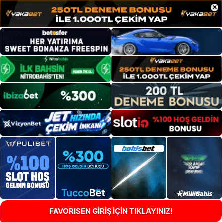
×
FAVORISEN GİRİŞ İÇİN TIKLAYINIZ!