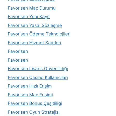
Favorisen Maç Durumu
Favorisen Yeni Kayıt
Favorisen Yasal Sözleşme
Favorisen Ödeme Teknolojileri
Favorisen Hizmet Saatleri
Favorisen
Favorisen
Favorisen Lisans Güvenilirliği
Favorisen Casino Kullanıcıları
Favorisen Hızlı Erişim
Favorisen Maç Erişimi
Favorisen Bonus Çeşitliliği
Favorisen Oyun Stratejisi