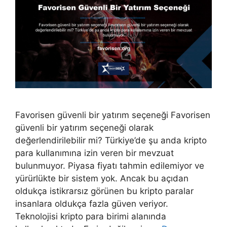
Favorisen güvenli bir yatırım seçeneği Favorisen
güvenli bir yatırım seçeneği olarak
değerlendirilebilir mi? Türkiye’de şu anda kripto
para kullanımına izin veren bir mevzuat
bulunmuyor. Piyasa fiyatı tahmin edilemiyor ve
yürürlükte bir sistem yok. Ancak bu açıdan
oldukça istikrarsız görünen bu kripto paralar
insanlara oldukça fazla güven veriyor.
Teknolojisi kripto para birimi alanında