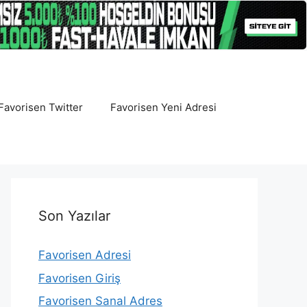
Favorisen Twitter
Favorisen Yeni Adresi
Son Yazılar
Favorisen Adresi
Favorisen Giriş
Favorisen Sanal Adres