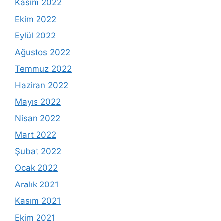
Kasım 2022
Ekim 2022
Eylül 2022
Ağustos 2022
Temmuz 2022
Haziran 2022
Mayıs 2022
Nisan 2022
Mart 2022
Şubat 2022
Ocak 2022
Aralık 2021
Kasım 2021
Ekim 2021