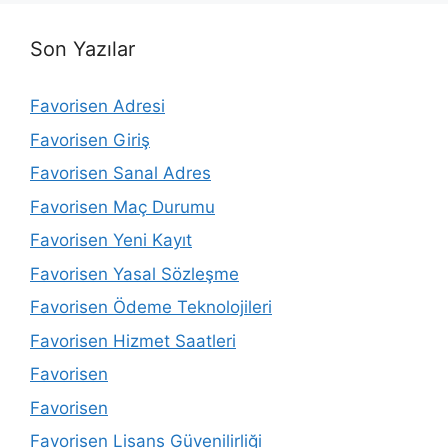
Son Yazılar
Favorisen Adresi
Favorisen Giriş
Favorisen Sanal Adres
Favorisen Maç Durumu
Favorisen Yeni Kayıt
Favorisen Yasal Sözleşme
Favorisen Ödeme Teknolojileri
Favorisen Hizmet Saatleri
Favorisen
Favorisen
Favorisen Lisans Güvenilirliği