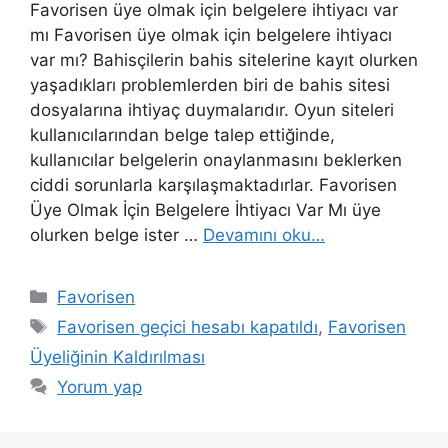
Favorisen üye olmak için belgelere ihtiyacı var
mı Favorisen üye olmak için belgelere ihtiyacı
var mı? Bahisçilerin bahis sitelerine kayıt olurken
yaşadıkları problemlerden biri de bahis sitesi
dosyalarına ihtiyaç duymalarıdır. Oyun siteleri
kullanıcılarından belge talep ettiğinde,
kullanıcılar belgelerin onaylanmasını beklerken
ciddi sorunlarla karşılaşmaktadırlar. Favorisen
Üye Olmak İçin Belgelere İhtiyacı Var Mı üye
olurken belge ister …
Devamını oku…
Kategoriler
Favorisen
Etiketler
Favorisen geçici hesabı kapatıldı
,
Favorisen
Üyeliğinin Kaldırılması
Yorum yap