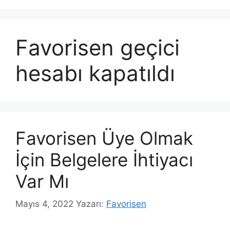
Favorisen geçici
hesabı kapatıldı
Favorisen Üye Olmak
İçin Belgelere İhtiyacı
Var Mı
Mayıs 4, 2022
Yazarı:
Favorisen