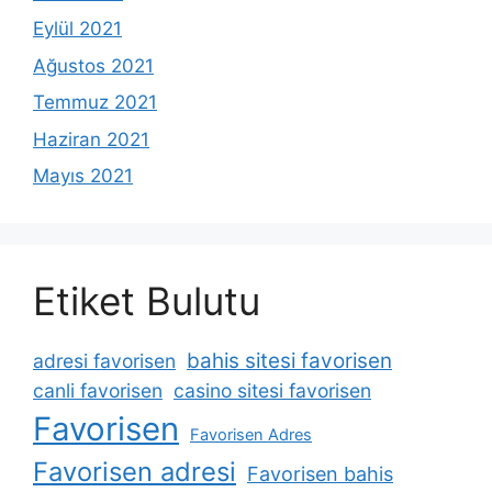
Eylül 2021
Ağustos 2021
Temmuz 2021
Haziran 2021
Mayıs 2021
Etiket Bulutu
bahis sitesi favorisen
adresi favorisen
canli favorisen
casino sitesi favorisen
Favorisen
Favorisen Adres
Favorisen adresi
Favorisen bahis