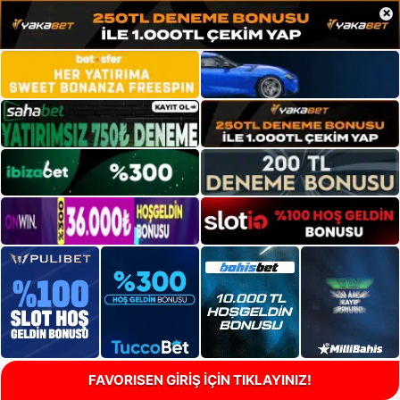
×
FAVORISEN GİRİŞ İÇİN TIKLAYINIZ!