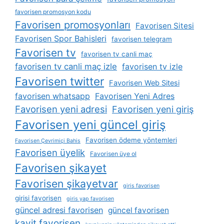
favorisen promosyon kodu
Favorisen promosyonları
Favorisen Sitesi
Favorisen Spor Bahisleri
favorisen telegram
Favorisen tv
favorisen tv canli maç
favorisen tv canli maç izle
favorisen tv izle
Favorisen twitter
Favorisen Web Sitesi
favorisen whatsapp
Favorisen Yeni Adres
Favorisen yeni adresi
Favorisen yeni giriş
Favorisen yeni güncel giriş
Favorisen ödeme yöntemleri
Favorisen Çevrimiçi Bahis
Favorisen üyelik
Favorisen üye ol
Favorisen şikayet
Favorisen şikayetvar
giris favorisen
girisi favorisen
giris yap favorisen
güncel adresi favorisen
güncel favorisen
kayit favorisen