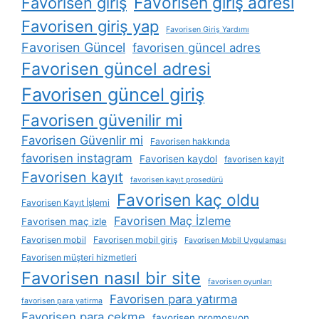
Favorisen giriş adresi
Favorisen giriş
Favorisen giriş yap
Favorisen Giriş Yardımı
Favorisen Güncel
favorisen güncel adres
Favorisen güncel adresi
Favorisen güncel giriş
Favorisen güvenilir mi
Favorisen Güvenlir mi
Favorisen hakkında
favorisen instagram
Favorisen kaydol
favorisen kayit
Favorisen kayıt
favorisen kayıt prosedürü
Favorisen kaç oldu
Favorisen Kayıt İşlemi
Favorisen Maç İzleme
Favorisen maç izle
Favorisen mobil
Favorisen mobil giriş
Favorisen Mobil Uygulaması
Favorisen müşteri hizmetleri
Favorisen nasıl bir site
favorisen oyunları
Favorisen para yatırma
favorisen para yatirma
Favorisen para çekme
favorisen promosyon