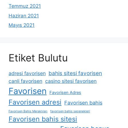
Temmuz 2021
Haziran 2021
Mayıs 2021
Etiket Bulutu
bahis sitesi favorisen
adresi favorisen
canli favorisen
casino sitesi favorisen
Favorisen
Favorisen Adres
Favorisen adresi
Favorisen bahis
Favorisen Bahis Meraklıları
favorisen bahis seçenekleri
Favorisen bahis sitesi