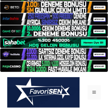
İçeriğe
atla
Menü