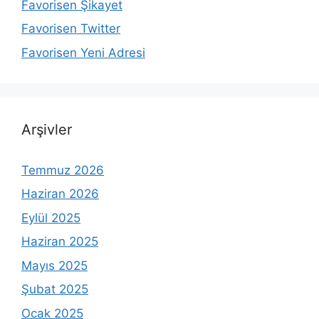
Favorisen Şikayet
Favorisen Twitter
Favorisen Yeni Adresi
Arşivler
Temmuz 2026
Haziran 2026
Eylül 2025
Haziran 2025
Mayıs 2025
Şubat 2025
Ocak 2025