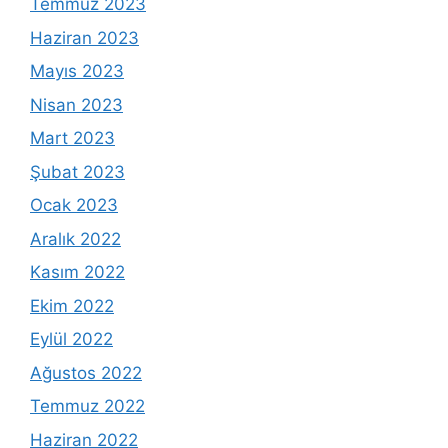
Temmuz 2023
Haziran 2023
Mayıs 2023
Nisan 2023
Mart 2023
Şubat 2023
Ocak 2023
Aralık 2022
Kasım 2022
Ekim 2022
Eylül 2022
Ağustos 2022
Temmuz 2022
Haziran 2022