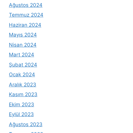
Ağustos 2024
Temmuz 2024
Haziran 2024
Mayıs 2024
Nisan 2024
Mart 2024
Şubat 2024
Ocak 2024
Aralık 2023
Kasım 2023
Ekim 2023
Eylül 2023
Ağustos 2023