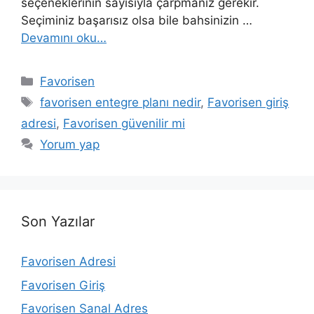
seçeneklerinin sayısıyla çarpmanız gerekir.
Seçiminiz başarısız olsa bile bahsinizin …
Devamını oku…
Kategoriler
Favorisen
Etiketler
favorisen entegre planı nedir
,
Favorisen giriş
adresi
,
Favorisen güvenilir mi
Yorum yap
Son Yazılar
Favorisen Adresi
Favorisen Giriş
Favorisen Sanal Adres