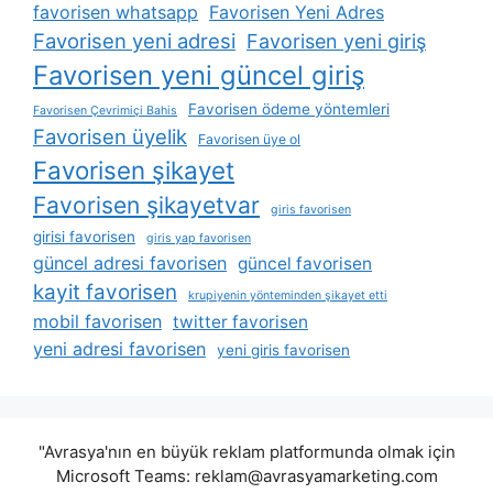
favorisen whatsapp
Favorisen Yeni Adres
Favorisen yeni adresi
Favorisen yeni giriş
Favorisen yeni güncel giriş
Favorisen ödeme yöntemleri
Favorisen Çevrimiçi Bahis
Favorisen üyelik
Favorisen üye ol
Favorisen şikayet
Favorisen şikayetvar
giris favorisen
girisi favorisen
giris yap favorisen
güncel adresi favorisen
güncel favorisen
kayit favorisen
krupiyenin yönteminden şikayet etti
mobil favorisen
twitter favorisen
yeni adresi favorisen
yeni giris favorisen
"Avrasya'nın en büyük reklam platformunda olmak için
Microsoft Teams:
reklam@avrasyamarketing.com