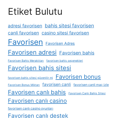
Etiket Bulutu
bahis sitesi favorisen
adresi favorisen
canli favorisen
casino sitesi favorisen
Favorisen
Favorisen Adres
Favorisen adresi
Favorisen bahis
Favorisen Bahis Meraklıları
favorisen bahis seçenekleri
Favorisen bahis sitesi
Favorisen bonus
favorisen bahis sitesi güvenilir mi
favorisen canli
favorisen canli maç izle
Favorisen Bonus Miktarı
Favorisen canlı bahis
Favorisen Canlı Bahis Sitesi
Favorisen canlı casino
favorisen canlı casino oyunları
Favorisen canlı destek