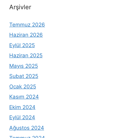
Arşivler
Temmuz 2026
Haziran 2026
Eylül 2025
Haziran 2025
Mayıs 2025
Şubat 2025
Ocak 2025
Kasım 2024
Ekim 2024
Eylül 2024
Ağustos 2024