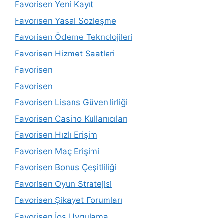
Favorisen Yeni Kayıt
Favorisen Yasal Sözleşme
Favorisen Ödeme Teknolojileri
Favorisen Hizmet Saatleri
Favorisen
Favorisen
Favorisen Lisans Güvenilirliği
Favorisen Casino Kullanıcıları
Favorisen Hızlı Erişim
Favorisen Maç Erişimi
Favorisen Bonus Çeşitliliği
Favorisen Oyun Stratejisi
Favorisen Şikayet Forumları
Favorisen İos Uygulama