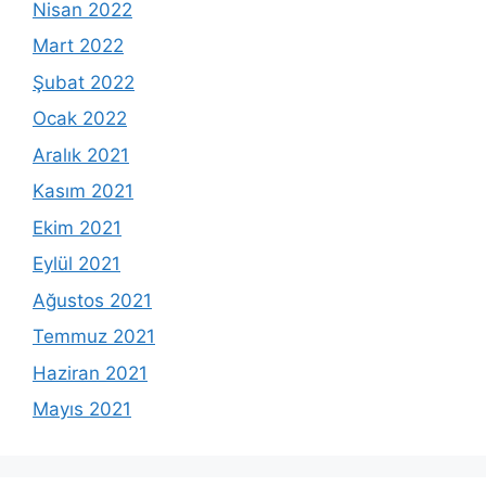
Nisan 2022
Mart 2022
Şubat 2022
Ocak 2022
Aralık 2021
Kasım 2021
Ekim 2021
Eylül 2021
Ağustos 2021
Temmuz 2021
Haziran 2021
Mayıs 2021