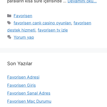
paraların kısa süre içerisinde …
Devamını oku…
Kategoriler
Favorisen
Etiketler
favorisen canlı casino oyunları
,
favorisen
destek hizmeti
,
favorisen tv izle
Yorum yap
Son Yazılar
Favorisen Adresi
Favorisen Giriş
Favorisen Sanal Adres
Favorisen Maç Durumu