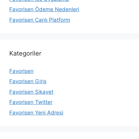
Favorisen Ödeme Nedenleri
Favorisen Canlı Platform
Kategoriler
Favorisen
Favorisen Giriş
Favorisen Şikayet
Favorisen Twitter
Favorisen Yeni Adresi