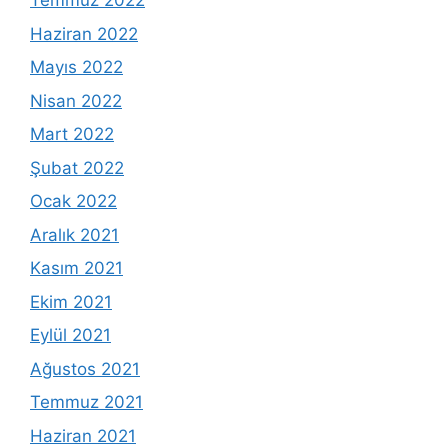
Temmuz 2022
Haziran 2022
Mayıs 2022
Nisan 2022
Mart 2022
Şubat 2022
Ocak 2022
Aralık 2021
Kasım 2021
Ekim 2021
Eylül 2021
Ağustos 2021
Temmuz 2021
Haziran 2021