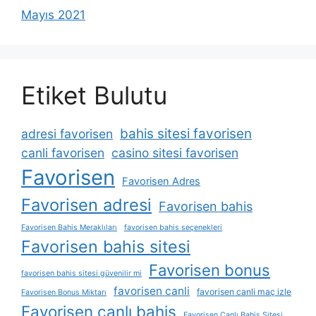
Mayıs 2021
Etiket Bulutu
bahis sitesi favorisen
adresi favorisen
canli favorisen
casino sitesi favorisen
Favorisen
Favorisen Adres
Favorisen adresi
Favorisen bahis
Favorisen Bahis Meraklıları
favorisen bahis seçenekleri
Favorisen bahis sitesi
Favorisen bonus
favorisen bahis sitesi güvenilir mi
favorisen canli
favorisen canli maç izle
Favorisen Bonus Miktarı
Favorisen canlı bahis
Favorisen Canlı Bahis Sitesi