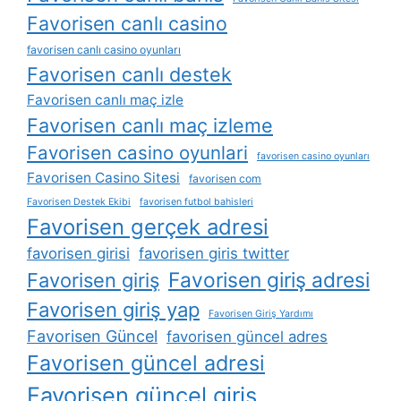
Favorisen canlı casino
favorisen canlı casino oyunları
Favorisen canlı destek
Favorisen canlı maç izle
Favorisen canlı maç izleme
Favorisen casino oyunlari
favorisen casino oyunları
Favorisen Casino Sitesi
favorisen com
Favorisen Destek Ekibi
favorisen futbol bahisleri
Favorisen gerçek adresi
favorisen girisi
favorisen giris twitter
Favorisen giriş adresi
Favorisen giriş
Favorisen giriş yap
Favorisen Giriş Yardımı
Favorisen Güncel
favorisen güncel adres
Favorisen güncel adresi
Favorisen güncel giriş