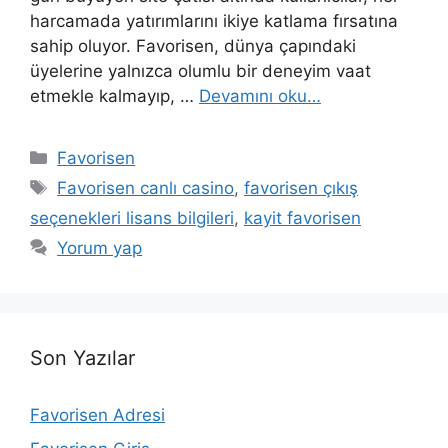
harcamada yatırımlarını ikiye katlama fırsatına
sahip oluyor. Favorisen, dünya çapındaki
üyelerine yalnızca olumlu bir deneyim vaat
etmekle kalmayıp, …
Devamını oku…
Kategoriler
Favorisen
Etiketler
Favorisen canlı casino
,
favorisen çıkış
seçenekleri lisans bilgileri
,
kayit favorisen
Yorum yap
Son Yazılar
Favorisen Adresi