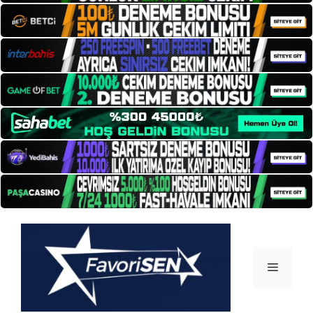
İçeriğe
atla
Menü