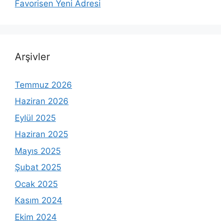
Favorisen Yeni Adresi
Arşivler
Temmuz 2026
Haziran 2026
Eylül 2025
Haziran 2025
Mayıs 2025
Şubat 2025
Ocak 2025
Kasım 2024
Ekim 2024