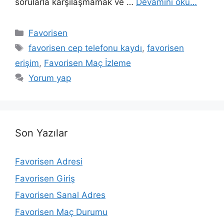
sorularla karşılaşmamak ve …
Devamını oku…
Kategoriler
Favorisen
Etiketler
favorisen cep telefonu kaydı
,
favorisen
erişim
,
Favorisen Maç İzleme
Yorum yap
Son Yazılar
Favorisen Adresi
Favorisen Giriş
Favorisen Sanal Adres
Favorisen Maç Durumu