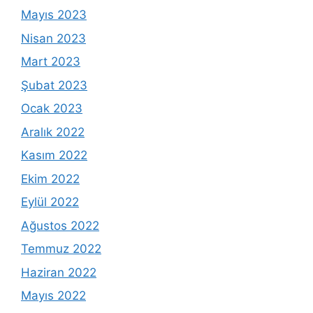
Mayıs 2023
Nisan 2023
Mart 2023
Şubat 2023
Ocak 2023
Aralık 2022
Kasım 2022
Ekim 2022
Eylül 2022
Ağustos 2022
Temmuz 2022
Haziran 2022
Mayıs 2022