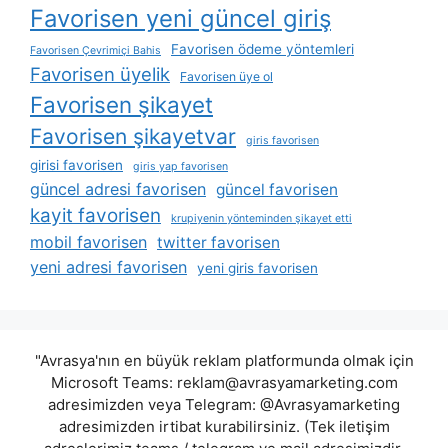
Favorisen yeni güncel giriş
Favorisen ödeme yöntemleri
Favorisen Çevrimiçi Bahis
Favorisen üyelik
Favorisen üye ol
Favorisen şikayet
Favorisen şikayetvar
giris favorisen
girisi favorisen
giris yap favorisen
güncel adresi favorisen
güncel favorisen
kayit favorisen
krupiyenin yönteminden şikayet etti
mobil favorisen
twitter favorisen
yeni adresi favorisen
yeni giris favorisen
"Avrasya'nın en büyük reklam platformunda olmak için
Microsoft Teams:
reklam@avrasyamarketing.com
adresimizden veya Telegram: @Avrasyamarketing
adresimizden irtibat kurabilirsiniz. (Tek iletişim