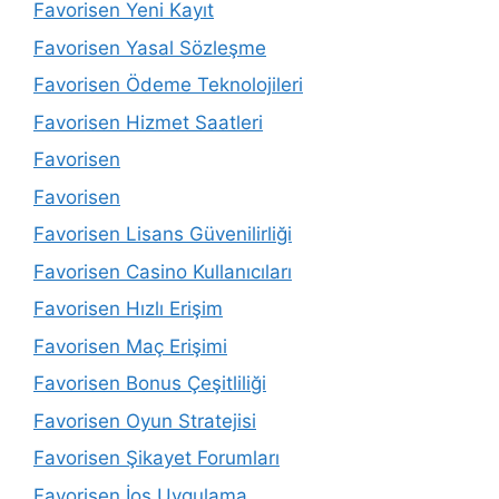
Favorisen Yeni Kayıt
Favorisen Yasal Sözleşme
Favorisen Ödeme Teknolojileri
Favorisen Hizmet Saatleri
Favorisen
Favorisen
Favorisen Lisans Güvenilirliği
Favorisen Casino Kullanıcıları
Favorisen Hızlı Erişim
Favorisen Maç Erişimi
Favorisen Bonus Çeşitliliği
Favorisen Oyun Stratejisi
Favorisen Şikayet Forumları
Favorisen İos Uygulama