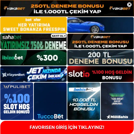
×
FAVORISEN GİRİŞ İÇİN TIKLAYINIZ!