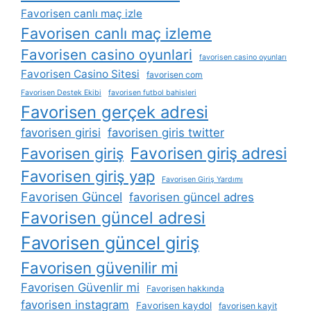
Favorisen canlı maç izle
Favorisen canlı maç izleme
Favorisen casino oyunlari
favorisen casino oyunları
Favorisen Casino Sitesi
favorisen com
Favorisen Destek Ekibi
favorisen futbol bahisleri
Favorisen gerçek adresi
favorisen girisi
favorisen giris twitter
Favorisen giriş adresi
Favorisen giriş
Favorisen giriş yap
Favorisen Giriş Yardımı
Favorisen Güncel
favorisen güncel adres
Favorisen güncel adresi
Favorisen güncel giriş
Favorisen güvenilir mi
Favorisen Güvenlir mi
Favorisen hakkında
favorisen instagram
Favorisen kaydol
favorisen kayit