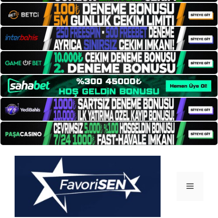
İçeriğe
atla
Menü