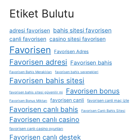
Etiket Bulutu
bahis sitesi favorisen
adresi favorisen
canli favorisen
casino sitesi favorisen
Favorisen
Favorisen Adres
Favorisen adresi
Favorisen bahis
Favorisen Bahis Meraklıları
favorisen bahis seçenekleri
Favorisen bahis sitesi
Favorisen bonus
favorisen bahis sitesi güvenilir mi
favorisen canli
favorisen canli maç izle
Favorisen Bonus Miktarı
Favorisen canlı bahis
Favorisen Canlı Bahis Sitesi
Favorisen canlı casino
favorisen canlı casino oyunları
Favorisen canlı destek