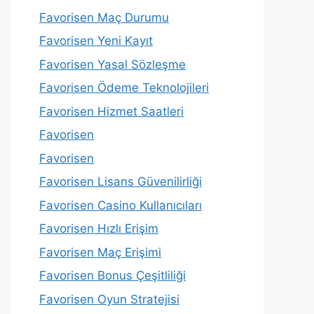
Favorisen Maç Durumu
Favorisen Yeni Kayıt
Favorisen Yasal Sözleşme
Favorisen Ödeme Teknolojileri
Favorisen Hizmet Saatleri
Favorisen
Favorisen
Favorisen Lisans Güvenilirliği
Favorisen Casino Kullanıcıları
Favorisen Hızlı Erişim
Favorisen Maç Erişimi
Favorisen Bonus Çeşitliliği
Favorisen Oyun Stratejisi