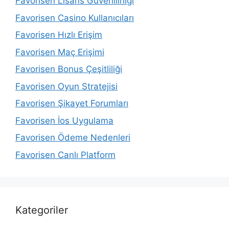
Favorisen Lisans Güvenilirliği
Favorisen Casino Kullanıcıları
Favorisen Hızlı Erişim
Favorisen Maç Erişimi
Favorisen Bonus Çeşitliliği
Favorisen Oyun Stratejisi
Favorisen Şikayet Forumları
Favorisen İos Uygulama
Favorisen Ödeme Nedenleri
Favorisen Canlı Platform
Kategoriler