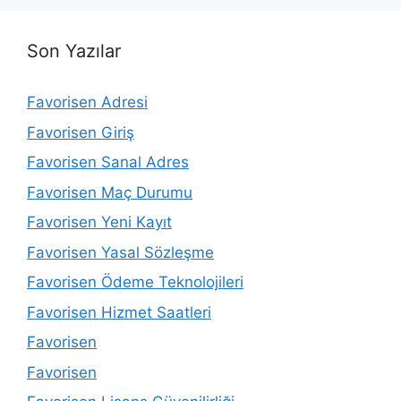
Son Yazılar
Favorisen Adresi
Favorisen Giriş
Favorisen Sanal Adres
Favorisen Maç Durumu
Favorisen Yeni Kayıt
Favorisen Yasal Sözleşme
Favorisen Ödeme Teknolojileri
Favorisen Hizmet Saatleri
Favorisen
Favorisen