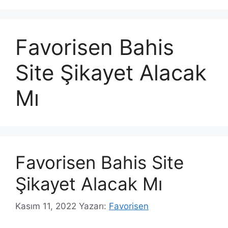
Favorisen Bahis
Site Şikayet Alacak
Mı
Favorisen Bahis Site
Şikayet Alacak Mı
Kasım 11, 2022
Yazarı:
Favorisen