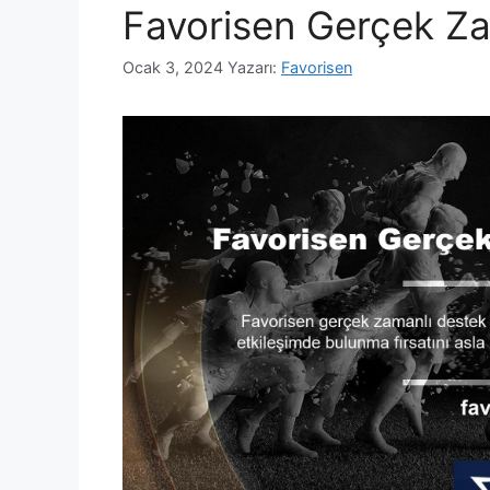
Favorisen Gerçek Za
Ocak 3, 2024
Yazarı:
Favorisen