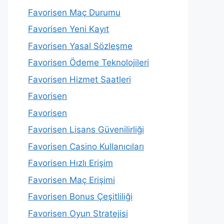
Favorisen Maç Durumu
Favorisen Yeni Kayıt
Favorisen Yasal Sözleşme
Favorisen Ödeme Teknolojileri
Favorisen Hizmet Saatleri
Favorisen
Favorisen
Favorisen Lisans Güvenilirliği
Favorisen Casino Kullanıcıları
Favorisen Hızlı Erişim
Favorisen Maç Erişimi
Favorisen Bonus Çeşitliliği
Favorisen Oyun Stratejisi