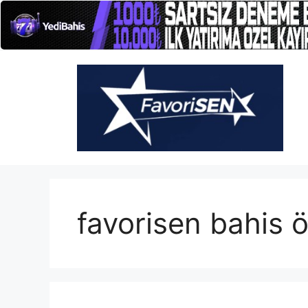
İçeriğe
atla
favorisen bahis 