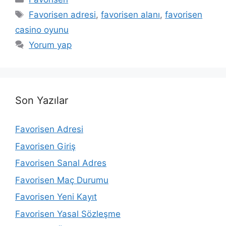
Etiketler
Favorisen adresi
,
favorisen alanı
,
favorisen
casino oyunu
Yorum yap
Son Yazılar
Favorisen Adresi
Favorisen Giriş
Favorisen Sanal Adres
Favorisen Maç Durumu
Favorisen Yeni Kayıt
Favorisen Yasal Sözleşme