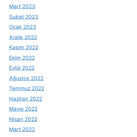
Mart 2023
Şubat 2023
Ocak 2023
Aralık 2022
Kasım 2022
Ekim 2022
Eylül 2022
Ağustos 2022
Temmuz 2022
Haziran 2022
Mayıs 2022
Nisan 2022
Mart 2022