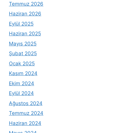
Temmuz 2026
Haziran 2026
Eylül 2025
Haziran 2025
Mayıs 2025
Şubat 2025
Ocak 2025
Kasım 2024
Ekim 2024
Eylül 2024
Ağustos 2024
Temmuz 2024
Haziran 2024