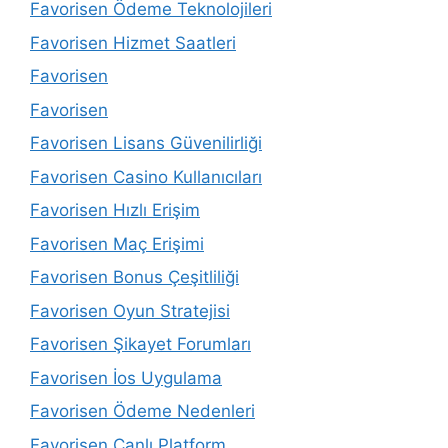
Favorisen Ödeme Teknolojileri
Favorisen Hizmet Saatleri
Favorisen
Favorisen
Favorisen Lisans Güvenilirliği
Favorisen Casino Kullanıcıları
Favorisen Hızlı Erişim
Favorisen Maç Erişimi
Favorisen Bonus Çeşitliliği
Favorisen Oyun Stratejisi
Favorisen Şikayet Forumları
Favorisen İos Uygulama
Favorisen Ödeme Nedenleri
Favorisen Canlı Platform