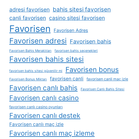
bahis sitesi favorisen
adresi favorisen
canli favorisen
casino sitesi favorisen
Favorisen
Favorisen Adres
Favorisen adresi
Favorisen bahis
Favorisen Bahis Meraklıları
favorisen bahis seçenekleri
Favorisen bahis sitesi
Favorisen bonus
favorisen bahis sitesi güvenilir mi
favorisen canli
favorisen canli maç izle
Favorisen Bonus Miktarı
Favorisen canlı bahis
Favorisen Canlı Bahis Sitesi
Favorisen canlı casino
favorisen canlı casino oyunları
Favorisen canlı destek
Favorisen canlı maç izle
Favorisen canlı maç izleme