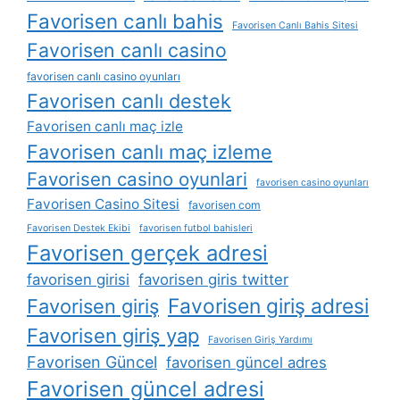
Favorisen canlı bahis
Favorisen Canlı Bahis Sitesi
Favorisen canlı casino
favorisen canlı casino oyunları
Favorisen canlı destek
Favorisen canlı maç izle
Favorisen canlı maç izleme
Favorisen casino oyunlari
favorisen casino oyunları
Favorisen Casino Sitesi
favorisen com
Favorisen Destek Ekibi
favorisen futbol bahisleri
Favorisen gerçek adresi
favorisen girisi
favorisen giris twitter
Favorisen giriş adresi
Favorisen giriş
Favorisen giriş yap
Favorisen Giriş Yardımı
Favorisen Güncel
favorisen güncel adres
Favorisen güncel adresi