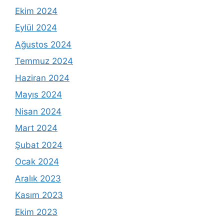
Ekim 2024
Eylül 2024
Ağustos 2024
Temmuz 2024
Haziran 2024
Mayıs 2024
Nisan 2024
Mart 2024
Şubat 2024
Ocak 2024
Aralık 2023
Kasım 2023
Ekim 2023