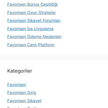
Favorisen Bonus Çeşitliliği
Favorisen Oyun Stratejisi
Favorisen Şikayet Forumları
Favorisen İos Uygulama
Favorisen Ödeme Nedenleri
Favorisen Canlı Platform
Kategoriler
Favorisen
Favorisen Giriş
Favorisen Şikayet