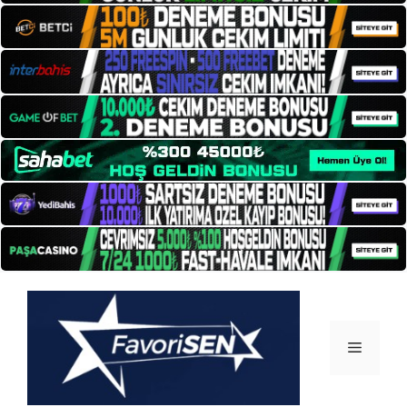
İçeriğe
atla
Menü