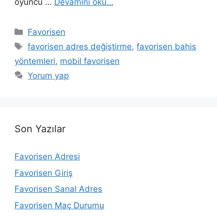
oyuncu …
Devamını oku…
Kategoriler
Favorisen
Etiketler
favorisen adres değiştirme
,
favorisen bahis
yöntemleri
,
mobil favorisen
Yorum yap
Son Yazılar
Favorisen Adresi
Favorisen Giriş
Favorisen Sanal Adres
Favorisen Maç Durumu