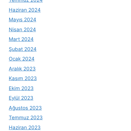
Temmuz 2024
Haziran 2024
Mayıs 2024
Nisan 2024
Mart 2024
Şubat 2024
Ocak 2024
Aralık 2023
Kasım 2023
Ekim 2023
Eylül 2023
Ağustos 2023
Temmuz 2023
Haziran 2023