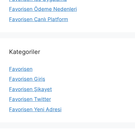
Favorisen Ödeme Nedenleri
Favorisen Canlı Platform
Kategoriler
Favorisen
Favorisen Giriş
Favorisen Şikayet
Favorisen Twitter
Favorisen Yeni Adresi