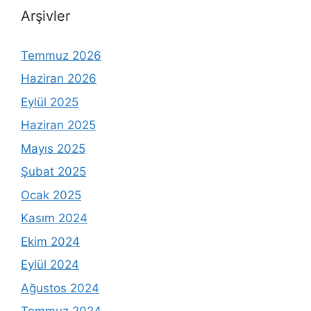
Arşivler
Temmuz 2026
Haziran 2026
Eylül 2025
Haziran 2025
Mayıs 2025
Şubat 2025
Ocak 2025
Kasım 2024
Ekim 2024
Eylül 2024
Ağustos 2024