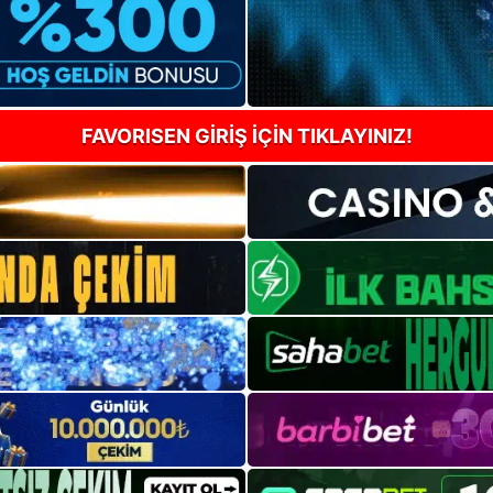
FAVORISEN GİRİŞ İÇİN TIKLAYINIZ!