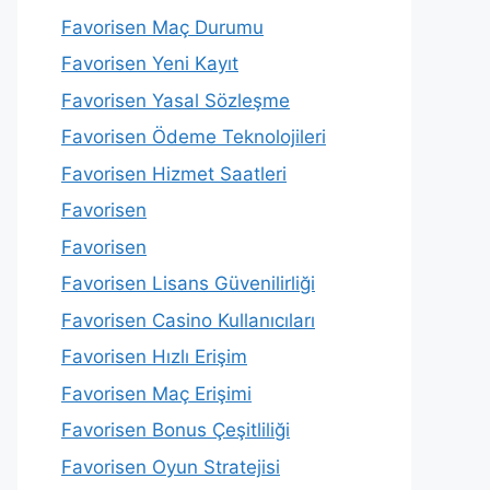
Favorisen Maç Durumu
Favorisen Yeni Kayıt
Favorisen Yasal Sözleşme
Favorisen Ödeme Teknolojileri
Favorisen Hizmet Saatleri
Favorisen
Favorisen
Favorisen Lisans Güvenilirliği
Favorisen Casino Kullanıcıları
Favorisen Hızlı Erişim
Favorisen Maç Erişimi
Favorisen Bonus Çeşitliliği
Favorisen Oyun Stratejisi