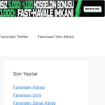
Favorisen Twitter
Favorisen Yeni Adresi
Son Yazılar
Favorisen Adresi
Favorisen Giriş
Favorisen Sanal Adres