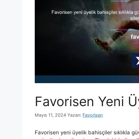
Favorisen Yeni Ü
Mayıs 11, 2024
Yazarı:
Favorisen
Favorisen yeni üyelik bahisçiler sıklıkla g