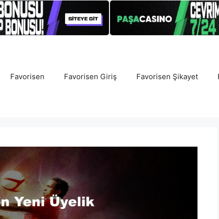
Favorisen
Favorisen Giriş
Favorisen Şikayet