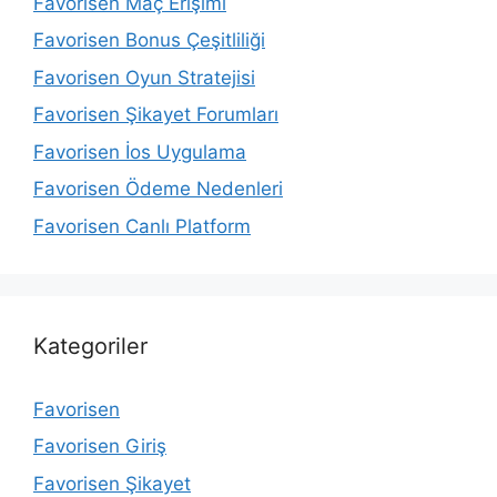
Favorisen Maç Erişimi
Favorisen Bonus Çeşitliliği
Favorisen Oyun Stratejisi
Favorisen Şikayet Forumları
Favorisen İos Uygulama
Favorisen Ödeme Nedenleri
Favorisen Canlı Platform
Kategoriler
Favorisen
Favorisen Giriş
Favorisen Şikayet