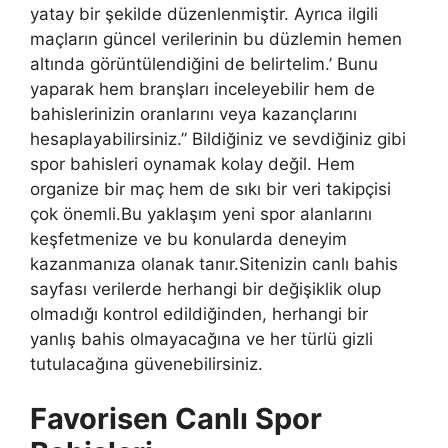
yatay bir şekilde düzenlenmiştir. Ayrıca ilgili
maçların güncel verilerinin bu düzlemin hemen
altında görüntülendiğini de belirtelim.’ Bunu
yaparak hem branşları inceleyebilir hem de
bahislerinizin oranlarını veya kazançlarını
hesaplayabilirsiniz.” Bildiğiniz ve sevdiğiniz gibi
spor bahisleri oynamak kolay değil. Hem
organize bir maç hem de sıkı bir veri takipçisi
çok önemli.Bu yaklaşım yeni spor alanlarını
keşfetmenize ve bu konularda deneyim
kazanmanıza olanak tanır.Sitenizin canlı bahis
sayfası verilerde herhangi bir değişiklik olup
olmadığı kontrol edildiğinden, herhangi bir
yanlış bahis olmayacağına ve her türlü gizli
tutulacağına güvenebilirsiniz.
Favorisen Canlı Spor