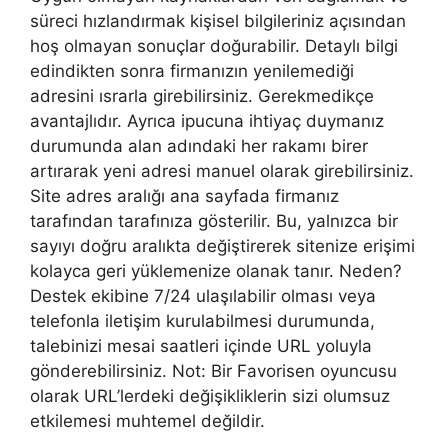
süreci hızlandırmak kişisel bilgileriniz açısından
hoş olmayan sonuçlar doğurabilir. Detaylı bilgi
edindikten sonra firmanızın yenilemediği
adresini ısrarla girebilirsiniz. Gerekmedikçe
avantajlıdır. Ayrıca ipucuna ihtiyaç duymanız
durumunda alan adındaki her rakamı birer
artırarak yeni adresi manuel olarak girebilirsiniz.
Site adres aralığı ana sayfada firmanız
tarafından tarafınıza gösterilir. Bu, yalnızca bir
sayıyı doğru aralıkta değiştirerek sitenize erişimi
kolayca geri yüklemenize olanak tanır. Neden?
Destek ekibine 7/24 ulaşılabilir olması veya
telefonla iletişim kurulabilmesi durumunda,
talebinizi mesai saatleri içinde URL yoluyla
gönderebilirsiniz. Not: Bir Favorisen oyuncusu
olarak URL’lerdeki değişikliklerin sizi olumsuz
etkilemesi muhtemel değildir.