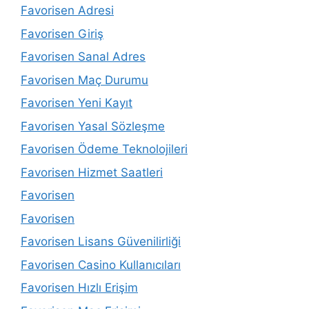
Favorisen Adresi
Favorisen Giriş
Favorisen Sanal Adres
Favorisen Maç Durumu
Favorisen Yeni Kayıt
Favorisen Yasal Sözleşme
Favorisen Ödeme Teknolojileri
Favorisen Hizmet Saatleri
Favorisen
Favorisen
Favorisen Lisans Güvenilirliği
Favorisen Casino Kullanıcıları
Favorisen Hızlı Erişim