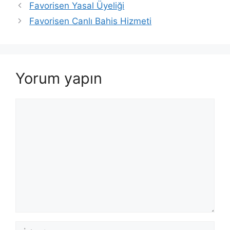
Favorisen Yasal Üyeliği
Favorisen Canlı Bahis Hizmeti
Yorum yapın
Yorum
İsim