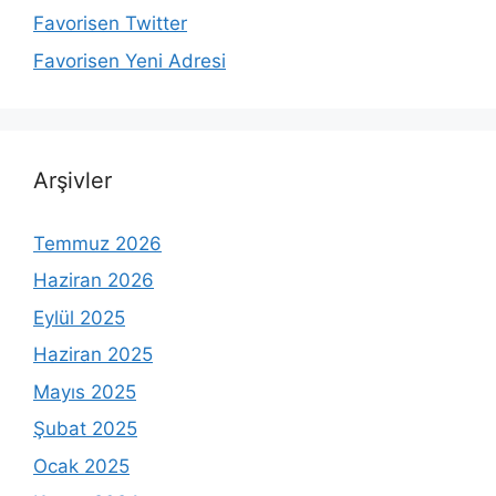
Favorisen Twitter
Favorisen Yeni Adresi
Arşivler
Temmuz 2026
Haziran 2026
Eylül 2025
Haziran 2025
Mayıs 2025
Şubat 2025
Ocak 2025