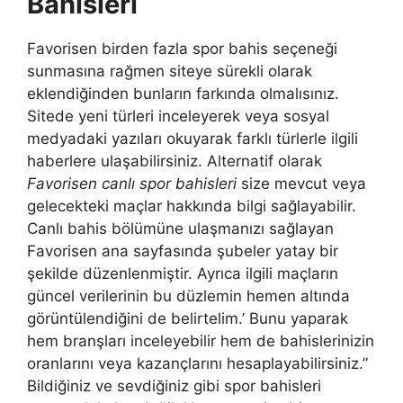
Bahisleri
Favorisen birden fazla spor bahis seçeneği
sunmasına rağmen siteye sürekli olarak
eklendiğinden bunların farkında olmalısınız.
Sitede yeni türleri inceleyerek veya sosyal
medyadaki yazıları okuyarak farklı türlerle ilgili
haberlere ulaşabilirsiniz. Alternatif olarak
Favorisen canlı spor bahisleri
size mevcut veya
gelecekteki maçlar hakkında bilgi sağlayabilir.
Canlı bahis bölümüne ulaşmanızı sağlayan
Favorisen ana sayfasında şubeler yatay bir
şekilde düzenlenmiştir. Ayrıca ilgili maçların
güncel verilerinin bu düzlemin hemen altında
görüntülendiğini de belirtelim.’ Bunu yaparak
hem branşları inceleyebilir hem de bahislerinizin
oranlarını veya kazançlarını hesaplayabilirsiniz.”
Bildiğiniz ve sevdiğiniz gibi spor bahisleri