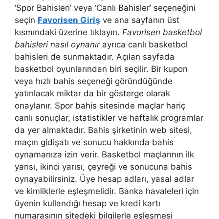
‘Spor Bahisleri’ veya ‘Canlı Bahisler’ seçeneğini
seçin
Favorisen Giriş
ve ana sayfanın üst
kısmındaki üzerine tıklayın.
Favorisen basketbol
bahisleri nasıl oynanır
ayrıca canlı basketbol
bahisleri de sunmaktadır. Açılan sayfada
basketbol oyunlarından biri seçilir. Bir kupon
veya hızlı bahis seçeneği göründüğünde
yatırılacak miktar da bir gösterge olarak
onaylanır. Spor bahis sitesinde maçlar hariç
canlı sonuçlar, istatistikler ve haftalık programlar
da yer almaktadır. Bahis şirketinin web sitesi,
maçın gidişatı ve sonucu hakkında bahis
oynamanıza izin verir. Basketbol maçlarının ilk
yarısı, ikinci yarısı, çeyreği ve sonucuna bahis
oynayabilirsiniz. Üye hesap adları, yasal adlar
ve kimliklerle eşleşmelidir. Banka havaleleri için
üyenin kullandığı hesap ve kredi kartı
numarasının sitedeki bilgilerle eşleşmesi