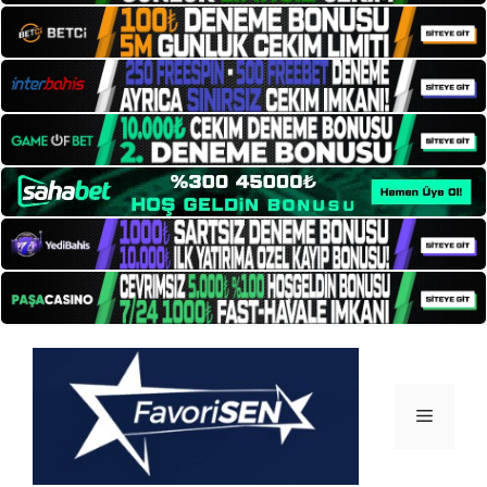
İçeriğe
atla
Menü