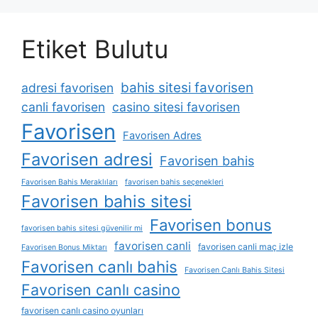
Etiket Bulutu
bahis sitesi favorisen
adresi favorisen
canli favorisen
casino sitesi favorisen
Favorisen
Favorisen Adres
Favorisen adresi
Favorisen bahis
Favorisen Bahis Meraklıları
favorisen bahis seçenekleri
Favorisen bahis sitesi
Favorisen bonus
favorisen bahis sitesi güvenilir mi
favorisen canli
favorisen canli maç izle
Favorisen Bonus Miktarı
Favorisen canlı bahis
Favorisen Canlı Bahis Sitesi
Favorisen canlı casino
favorisen canlı casino oyunları