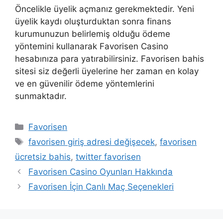
Öncelikle üyelik açmanız gerekmektedir. Yeni
üyelik kaydı oluşturduktan sonra finans
kurumunuzun belirlemiş olduğu ödeme
yöntemini kullanarak Favorisen Casino
hesabınıza para yatırabilirsiniz. Favorisen bahis
sitesi siz değerli üyelerine her zaman en kolay
ve en güvenilir ödeme yöntemlerini
sunmaktadır.
Kategoriler
Favorisen
Etiketler
favorisen giriş adresi değişecek
,
favorisen
ücretsiz bahis
,
twitter favorisen
Favorisen Casino Oyunları Hakkında
Favorisen İçin Canlı Maç Seçenekleri