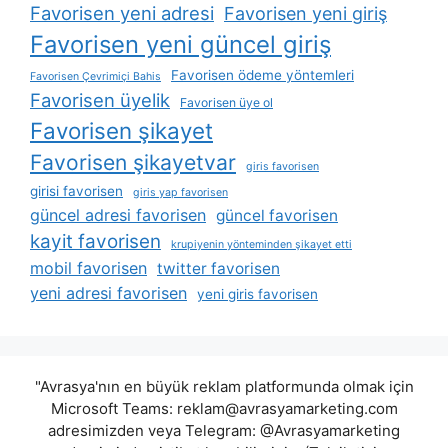
Favorisen yeni adresi
Favorisen yeni giriş
Favorisen yeni güncel giriş
Favorisen ödeme yöntemleri
Favorisen Çevrimiçi Bahis
Favorisen üyelik
Favorisen üye ol
Favorisen şikayet
Favorisen şikayetvar
giris favorisen
girisi favorisen
giris yap favorisen
güncel adresi favorisen
güncel favorisen
kayit favorisen
krupiyenin yönteminden şikayet etti
mobil favorisen
twitter favorisen
yeni adresi favorisen
yeni giris favorisen
"Avrasya'nın en büyük reklam platformunda olmak için
Microsoft Teams:
reklam@avrasyamarketing.com
adresimizden veya Telegram: @Avrasyamarketing