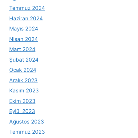
Temmuz 2024
Haziran 2024
Mayıs 2024
Nisan 2024
Mart 2024
Şubat 2024
Ocak 2024
Aralık 2023
Kasım 2023
Ekim 2023
Eylül 2023
Ağustos 2023
Temmuz 2023