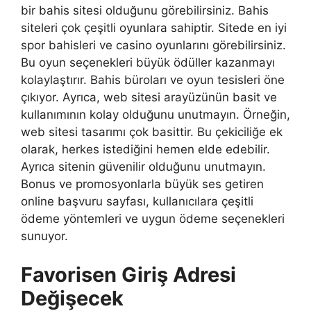
bir bahis sitesi olduğunu görebilirsiniz. Bahis
siteleri çok çeşitli oyunlara sahiptir. Sitede en iyi
spor bahisleri ve casino oyunlarını görebilirsiniz.
Bu oyun seçenekleri büyük ödüller kazanmayı
kolaylaştırır. Bahis büroları ve oyun tesisleri öne
çıkıyor. Ayrıca, web sitesi arayüzünün basit ve
kullanımının kolay olduğunu unutmayın. Örneğin,
web sitesi tasarımı çok basittir. Bu çekiciliğe ek
olarak, herkes istediğini hemen elde edebilir.
Ayrıca sitenin güvenilir olduğunu unutmayın.
Bonus ve promosyonlarla büyük ses getiren
online başvuru sayfası, kullanıcılara çeşitli
ödeme yöntemleri ve uygun ödeme seçenekleri
sunuyor.
Favorisen Giriş Adresi
Değişecek