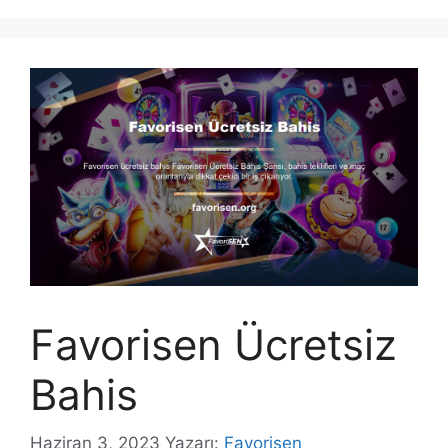
Favorisen Ücretsiz
Bahis
Haziran 3, 2023
Yazarı:
Favorisen