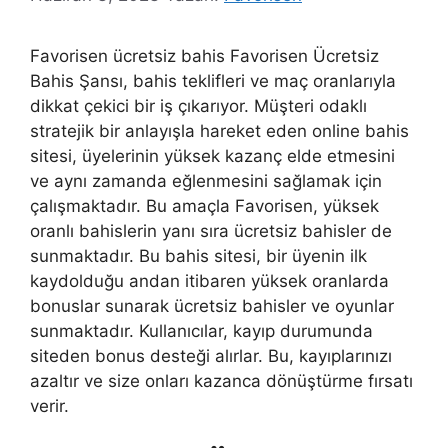
Favorisen ücretsiz bahis Favorisen Ücretsiz
Bahis Şansı, bahis teklifleri ve maç oranlarıyla
dikkat çekici bir iş çıkarıyor. Müşteri odaklı
stratejik bir anlayışla hareket eden online bahis
sitesi, üyelerinin yüksek kazanç elde etmesini
ve aynı zamanda eğlenmesini sağlamak için
çalışmaktadır. Bu amaçla Favorisen, yüksek
oranlı bahislerin yanı sıra ücretsiz bahisler de
sunmaktadır. Bu bahis sitesi, bir üyenin ilk
kaydolduğu andan itibaren yüksek oranlarda
bonuslar sunarak ücretsiz bahisler ve oyunlar
sunmaktadır. Kullanıcılar, kayıp durumunda
siteden bonus desteği alırlar. Bu, kayıplarınızı
azaltır ve size onları kazanca dönüştürme fırsatı
verir.