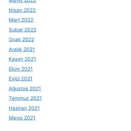
Mayıs 2022
Nisan 2022
Mart 2022
Şubat 2022
Ocak 2022
Aralık 2021
Kasım 2021
Ekim 2021
Eylül 2021
Ağustos 2021
Temmuz 2021
Haziran 2021
Mayıs 2021