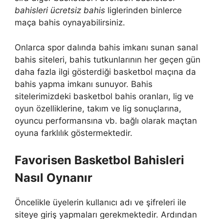
bahisleri ücretsiz bahis
liglerinden binlerce
maça bahis oynayabilirsiniz.
Onlarca spor dalında bahis imkanı sunan sanal
bahis siteleri, bahis tutkunlarının her geçen gün
daha fazla ilgi gösterdiği basketbol maçına da
bahis yapma imkanı sunuyor. Bahis
sitelerimizdeki basketbol bahis oranları, lig ve
oyun özelliklerine, takım ve lig sonuçlarına,
oyuncu performansına vb. bağlı olarak maçtan
oyuna farklılık göstermektedir.
Favorisen Basketbol Bahisleri
Nasıl Oynanır
Öncelikle üyelerin kullanıcı adı ve şifreleri ile
siteye giriş yapmaları gerekmektedir. Ardından